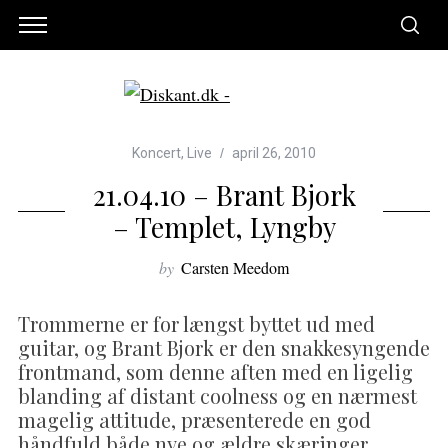
Koncert
,
Live
april 26, 2010
21.04.10 – Brant Bjork
– Templet, Lyngby
by
Carsten Meedom
Trommerne er for længst byttet ud med
guitar, og Brant Bjork er den snakkesyngende
frontmand, som denne aften med en ligelig
blanding af distant coolness og en nærmest
magelig attitude, præsenterede en god
håndfuld både nye og ældre skæringer.