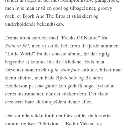
a
men hvis man er til en cool og tilbagelænet, groovy
r
c
rock, er Bjork And The Bros et stilsikkert og
h
underholdende bekendtskab.
f
o
Denne aften startede med ”Freaks Of Nature” fra
r
Somera Sól
, men vi skulle helt frem til fjerde nummer,
:
”Little World” fra det seneste album, før der rigtig
begyndte at komme lidt liv i kludene. Hvis man
forventer stonerrock og
in-your-face
-attitude, bliver man
slemt skuffet, men både Bjork selv og Brandon
Henderson på lead guitar kan godt få noget lyd ud af
deres instrumenter, når det stikker dem. Det skete
desværre bare alt for sjældent denne aften.
Det var ellers ikke fordi der blev spillet de forkerte
numre, og især ”Oblivion”, ”Radio Mecca” og