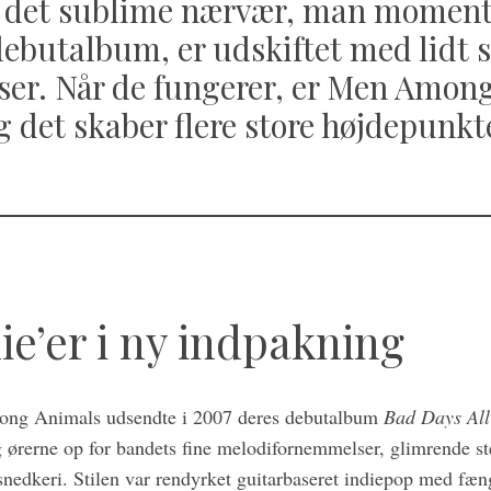
og det sublime nærvær, man moment
ebutalbum, er udskiftet med lidt s
er. Når de fungerer, er Men Among
og det skaber flere store højdepunkt
ie’er i ny indpakning
ng Animals udsendte i 2007 deres debutalbum
Bad Days Al
 ørerne op for bandets fine melodifornemmelser, glimrende 
nedkeri. Stilen var rendyrket guitarbaseret indiepop med fæ