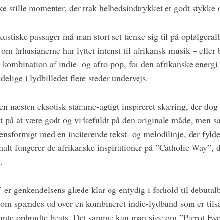
ke stille momenter, der trak helhedsindtrykket et godt stykke 
 akustiske passager må man stort set tænke sig til på opfølger
l, om århusianerne har lyttet intenst til afrikansk musik – eller 
ombination af indie- og afro-pop, for den afrikanske energi
elige i lydbilledet flere steder undervejs.
n næsten eksotisk stamme-agtigt inspireret skæring, der dog 
t på at være godt og virkefuldt på den originale måde, men sa
 ensformigt med en inciterende tekst- og melodilinje, der fylde
lt fungerer de afrikanske inspirationer på ”Catholic Way”, de
.
 er genkendelsens glæde klar og entydig i forhold til debut
som spændes ud over en kombineret indie-lydbund som er tils
temte opbrudte beats. Det samme kan man sige om ”Parrot Eye