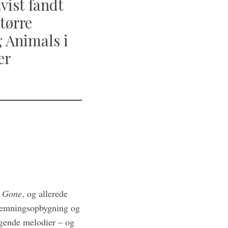
vist fandt
tørre
 Animals i
er
l Gone
, og allerede
stemningsopbygning og
ngende melodier – og