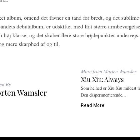
et album, omend det favner en tand for bredt, og det sublim
andets debutalbum, er udskiftet med lidt større armbevægelser
øj klasse, og det skaber flere store højdepunkter undervejs
 og mere skarphed af og til.
More from Morten Wamsler
Xiu Xiu: Always
ten By
Som helhed er Xiu Xiu mildest tal
rten Wamsler
Den eksperimenterende...
Read More