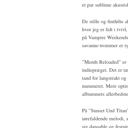
et par sublime akustis
De stille og fintfølte
S
hvor jeg er lidt i tviv
e
på Vampire Weekends k
a
r
savanne-trommer er tyd
c
h
”Menth Reloaded” er e
f
indiepræget. Det er tæ
o
r
tand for langstrakt og
:
nummeret. Mere optima
albummets allerbedste
På ”Sunset Und Titan”
iørefaldende melodi, 
sig dansable og fests