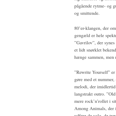
pågående rytme- og gui
og smittende.
80’er-klangen, der om
gengæld er hele spekt
”Gavrilov”, der synes
et lidt snørklet beken
hænge sammen, men nå
”Rewrite Yourself” er 
gøre med et nummer, d
melodi, der imidlerti
langstrakt outro. ”Old
mere rock’n’rollet i s
Among Animals, der ig
udføre de valg, de træf