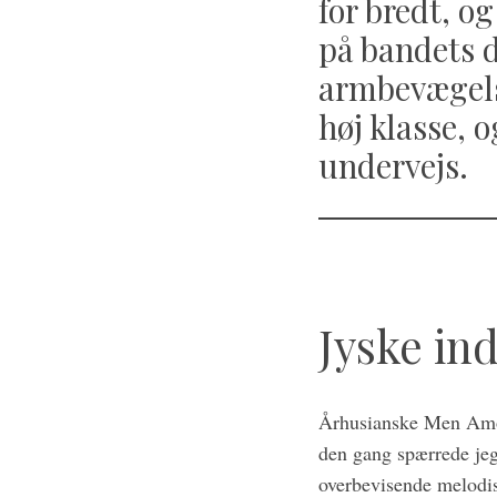
for bredt, 
på bandets d
armbevægels
høj klasse, 
undervejs.
Jyske ind
Århusianske Men Amo
den gang spærrede jeg
overbevisende melodis