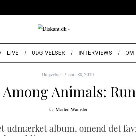
LIVE
UDGIVELSER
INTERVIEWS
OM 
Udgivelser
april 30, 2010
 Among Animals: Run
by
Morten Wamsler
et udmærket album, omend det fav