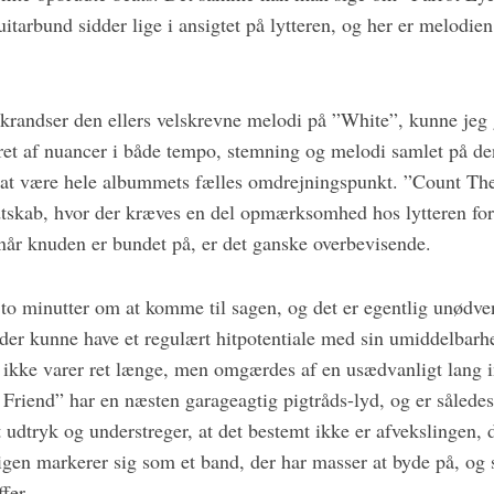
tarbund sidder lige i ansigtet på lytteren, og her er melodie
krandser den ellers velskrevne melodi på ”White”, kunne jeg 
ret af nuancer i både tempo, stemning og melodi samlet på d
 at være hele albummets fælles omdrejningspunkt. ”Count The
dtskab, hvor der kræves en del opmærksomhed hos lytteren for a
r knuden er bundet på, er det ganske overbevisende.
to minutter om at komme til sagen, og det er egentlig unødvend
er kunne have et regulært hitpotentiale med sin umiddelbarhe
d ikke varer ret længe, men omgærdes af en usædvanligt lang i
 Friend” har en næsten garageagtig pigtråds-lyd, og er således
it udtryk og understreger, at det bestemt ikke er afvekslingen
en markerer sig som et band, der har masser at byde på, og s
fer.