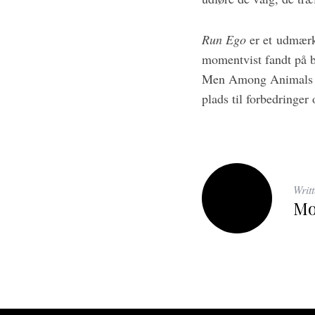
Run Ego
er et udmærk
momentvist fandt på b
Men Among Animals i h
plads til forbedringer
Writ
Mo