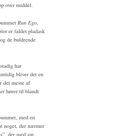
op over middel.
albummet
Run Ego
,
blot er faldet pladask
 og de buldrende
stadig har
mtidig bliver det en
r det meste af
r hører til blandt
albummet, med en
at noget, der nærmer
s”, der med sin