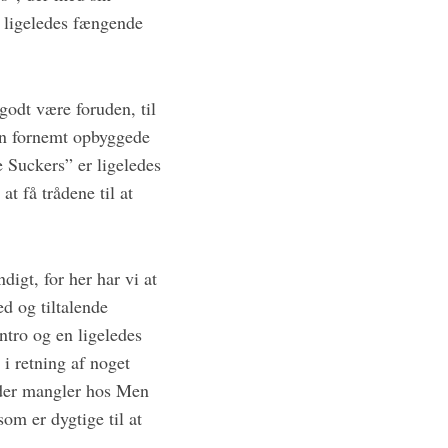
n ligeledes fængende
godt være foruden, til
en fornemt opbyggede
 Suckers” er ligeledes
t få trådene til at
igt, for her har vi at
d og tiltalende
ntro og en ligeledes
 i retning af noget
, der mangler hos Men
om er dygtige til at