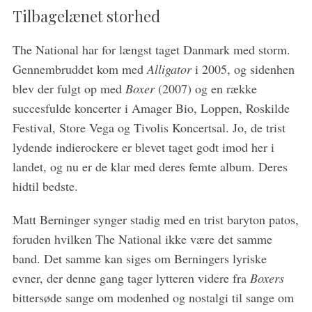
Tilbagelænet storhed
The National har for længst taget Danmark med storm.
Gennembruddet kom med
Alligator
i 2005, og sidenhen
S
blev der fulgt op med
Boxer
(2007) og en række
e
succesfulde koncerter i Amager Bio, Loppen, Roskilde
a
Festival, Store Vega og Tivolis Koncertsal. Jo, de trist
r
c
lydende indierockere er blevet taget godt imod her i
h
landet, og nu er de klar med deres femte album. Deres
f
hidtil bedste.
o
r
Matt Berninger synger stadig med en trist baryton patos,
:
foruden hvilken The National ikke være det samme
band. Det samme kan siges om Berningers lyriske
evner, der denne gang tager lytteren videre fra
Boxers
bittersøde sange om modenhed og nostalgi til sange om