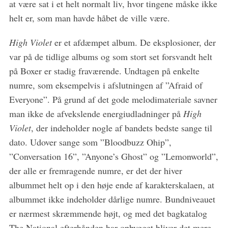
at være sat i et helt normalt liv, hvor tingene måske ikke
helt er, som man havde håbet de ville være.
High Violet
er et afdæmpet album. De eksplosioner, der
var på de tidlige albums og som stort set forsvandt helt
på Boxer er stadig fraværende. Undtagen på enkelte
numre, som eksempelvis i afslutningen af ”Afraid of
Everyone”. På grund af det gode melodimateriale savner
man ikke de afvekslende energiudladninger på
High
Violet
, der indeholder nogle af bandets bedste sange til
dato. Udover sange som ”Bloodbuzz Ohip”,
”Conversation 16”, ”Anyone’s Ghost” og ”Lemonworld”,
der alle er fremragende numre, er det der hiver
albummet helt op i den høje ende af karakterskalaen, at
albummet ikke indeholder dårlige numre. Bundniveauet
er nærmest skræmmende højt, og med det bagkatalog
The National efterhånden har opbygget bliver det mere