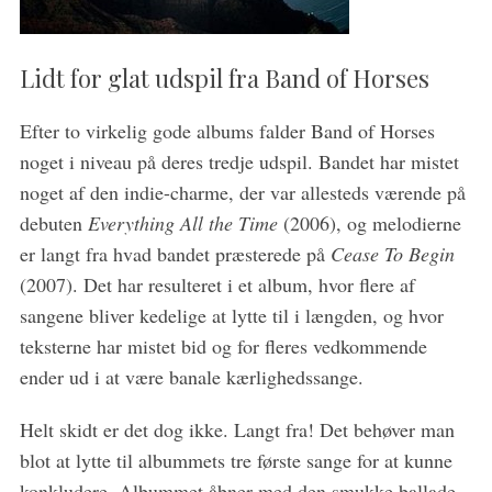
Lidt for glat udspil fra Band of Horses
Efter to virkelig gode albums falder Band of Horses
S
noget i niveau på deres tredje udspil. Bandet har mistet
e
noget af den indie-charme, der var allesteds værende på
a
debuten
Everything All the Time
(2006), og melodierne
r
er langt fra hvad bandet præsterede på
Cease To Begin
c
h
(2007). Det har resulteret i et album, hvor flere af
f
sangene bliver kedelige at lytte til i længden, og hvor
o
teksterne har mistet bid og for fleres vedkommende
r
ender ud i at være banale kærlighedssange.
:
Helt skidt er det dog ikke. Langt fra! Det behøver man
blot at lytte til albummets tre første sange for at kunne
konkludere. Albummet åbner med den smukke ballade