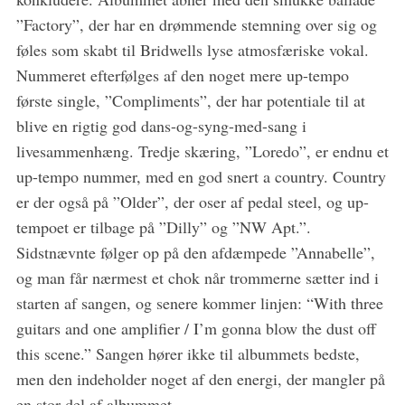
”Factory”, der har en drømmende stemning over sig og
føles som skabt til Bridwells lyse atmosfæriske vokal.
Nummeret efterfølges af den noget mere up-tempo
første single, ”Compliments”, der har potentiale til at
blive en rigtig god dans-og-syng-med-sang i
livesammenhæng. Tredje skæring, ”Loredo”, er endnu et
up-tempo nummer, med en god snert a country. Country
er der også på ”Older”, der oser af pedal steel, og up-
tempoet er tilbage på ”Dilly” og ”NW Apt.”.
Sidstnævnte følger op på den afdæmpede ”Annabelle”,
og man får nærmest et chok når trommerne sætter ind i
starten af sangen, og senere kommer linjen: “With three
guitars and one amplifier / I’m gonna blow the dust off
this scene.” Sangen hører ikke til albummets bedste,
men den indeholder noget af den energi, der mangler på
en stor del af albummet.