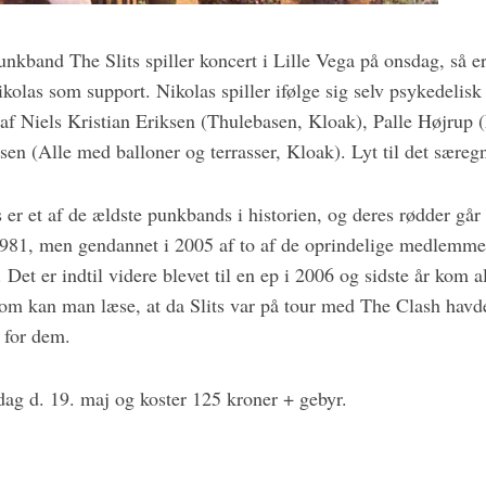
unkband The Slits spiller koncert i Lille Vega på onsdag, så e
olas som support. Nikolas spiller ifølge sig selv psykedelisk
af Niels Kristian Eriksen (Thulebasen, Kloak), Palle Højrup
n (Alle med balloner og terrasser, Kloak). Lyt til det sære
er et af de ældste punkbands i historien, og deres rødder går h
1981, men gendannet i 2005 af to af de oprindelige medlemme
t. Det er indtil videre blevet til en ep i 2006 og sidste år ko
com kan man læse, at da Slits var på tour med The Clash havde
 for dem.
ag d. 19. maj og koster 125 kroner + gebyr.