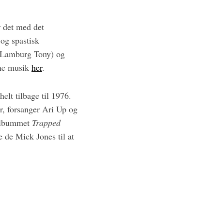
r det med det
 og spastisk
 (Lamburg Tony) og
gne musik
her
.
elt tilbage til 1976.
r, forsanger Ari Up og
m albummet
Trapped
 de Mick Jones til at