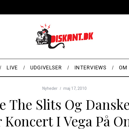
LIVE
UDGIVELSER
INTERVIEWS
OM 
Nyheder
maj 17, 2010
e The Slits Og Danske
r Koncert I Vega På O