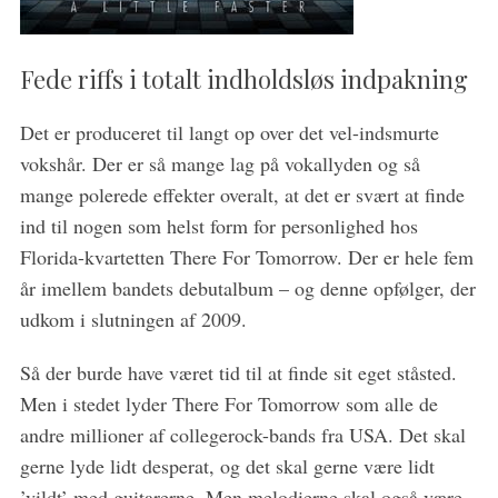
S
Fede riffs i totalt indholdsløs indpakning
e
a
Det er produceret til langt op over det vel-indsmurte
r
c
vokshår. Der er så mange lag på vokallyden og så
h
mange polerede effekter overalt, at det er svært at finde
f
ind til nogen som helst form for personlighed hos
o
Florida-kvartetten There For Tomorrow. Der er hele fem
r
:
år imellem bandets debutalbum – og denne opfølger, der
udkom i slutningen af 2009.
Så der burde have været tid til at finde sit eget ståsted.
Men i stedet lyder There For Tomorrow som alle de
andre millioner af collegerock-bands fra USA. Det skal
gerne lyde lidt desperat, og det skal gerne være lidt
’vildt’ med guitarerne. Men melodierne skal også være