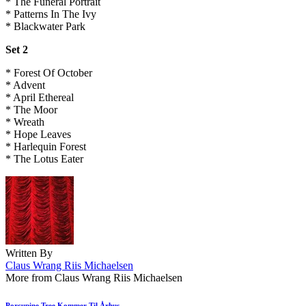
* The Funeral Portrait
* Patterns In The Ivy
* Blackwater Park
Set 2
* Forest Of October
* Advent
* April Ethereal
* The Moor
* Wreath
* Hope Leaves
* Harlequin Forest
* The Lotus Eater
Written By
Claus Wrang Riis Michaelsen
More from Claus Wrang Riis Michaelsen
Porcupine Tree Kommer Til Århus