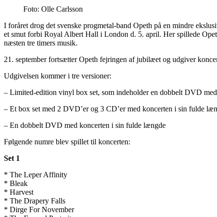
Foto: Olle Carlsson
I foråret drog det svenske progmetal-band Opeth på en mindre ekslus
et smut forbi Royal Albert Hall i London d. 5. april. Her spillede Ope
næsten tre timers musik.
21. september fortsætter Opeth fejringen af jubilæet og udgiver kon
Udgivelsen kommer i tre versioner:
– Limited-edition vinyl box set, som indeholder en dobbelt DVD med k
– Et box set med 2 DVD’er og 3 CD’er med koncerten i sin fulde læ
– En dobbelt DVD med koncerten i sin fulde længde
Følgende numre blev spillet til koncerten:
Set 1
* The Leper Affinity
* Bleak
* Harvest
* The Drapery Falls
* Dirge For November