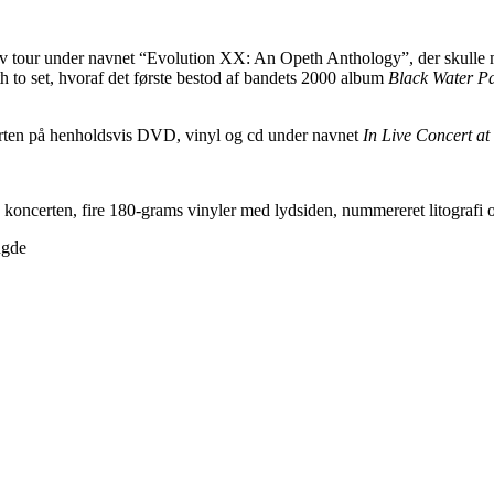
iv tour under navnet “Evolution XX: An Opeth Anthology”, der skulle 
th to set, hvoraf det første bestod af bandets 2000 album
Black Water P
certen på henholdsvis DVD, vinyl og cd under navnet
In Live Concert at
oncerten, fire 180-grams vinyler med lydsiden, nummereret litografi og
ngde