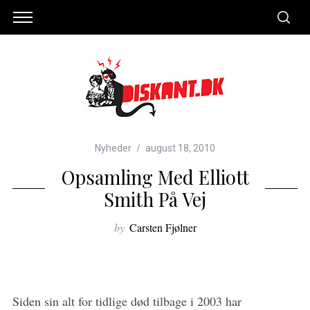
Nyheder
august 18, 2010
Opsamling Med Elliott
Smith På Vej
by
Carsten Fjølner
Siden sin alt for tidlige død tilbage i 2003 har