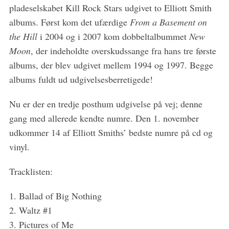
pladeselskabet Kill Rock Stars udgivet to Elliott Smith
albums. Først kom det ufærdige
From a Basement on
the Hill
i 2004 og i 2007 kom dobbeltalbummet
New
Moon
, der indeholdte overskudssange fra hans tre første
albums, der blev udgivet mellem 1994 og 1997. Begge
albums fuldt ud udgivelsesberretigede!
Nu er der en tredje posthum udgivelse på vej; denne
S
gang med allerede kendte numre. Den 1. november
e
udkommer 14 af Elliott Smiths’ bedste numre på cd og
a
vinyl.
r
c
Tracklisten:
h
f
o
1. Ballad of Big Nothing
r
2. Waltz #1
:
3. Pictures of Me