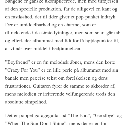
Sangene er ganske ukomplicerede, men med tilføjelsen
af den specielle produktion, får de alligevel en kant og
en rastløshed, der til tider giver et pop-punket indtryk.
Der er umiddelbarhed og en charme, som er
tiltrækkende i de første lytninger, men som snart går tabt
og efterlader albummet med lidt for få højdepunkter til,
at vi når over middel i bedømmelsen.
”Boyfriend” er en fin melodisk åbner, mens den korte
”Crazy For You” er en lille perle på albummet med sin
banale men præcise tekst om forelskelsen og dens
frustrationer. Guitaren fyrer de samme to akkorder af,
mens melodien er irriterende velfungerende trods den
absolutte simpelhed.
Det er poppet garageguitar på ”The End”, ”Goodbye” og
”When The Sun Don’t Shine”, mens der er en fin