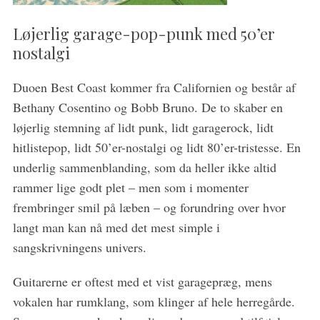
Løjerlig garage-pop-punk med 50’er
nostalgi
Duoen Best Coast kommer fra Californien og består af
Bethany Cosentino og Bobb Bruno. De to skaber en
S
løjerlig stemning af lidt punk, lidt garagerock, lidt
e
a
hitlistepop, lidt 50’er-nostalgi og lidt 80’er-tristesse. En
r
underlig sammenblanding, som da heller ikke altid
c
rammer lige godt plet – men som i momenter
h
frembringer smil på læben – og forundring over hvor
f
o
langt man kan nå med det mest simple i
r
sangskrivningens univers.
:
Guitarerne er oftest med et vist garagepræg, mens
vokalen har rumklang, som klinger af hele herregårde.