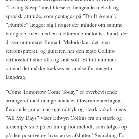
”Losing Sleep” med blæsere, fængende melodi og
sprælsk attitude, som gentages på ”Do It Again”.
”Humble” lægger sig i noget der minder om samme
boldgade, men med en inciterende melodisk bund, der
driver nummeret fremad. Melodisk er det igen
retroinspireret, og guitaren har den ægte Collins-
virtuositet i sine fills og små soli. Et fint nummer,
omend det måske trækkes en anelse for meget i
langdrag.
”Come Tomorrow Come Today” er overbevisende
arrangeret med mange nuancer i instrumenteringen,
flerartede guitarmæssige udtryk og stærk vokal, mens
”All My Days” viser Edwyn Collins fra en stærk og
afdæmpet side på en fin og flot melodi, som følges op
på den positive og livsstærke afslutter ”Searching For