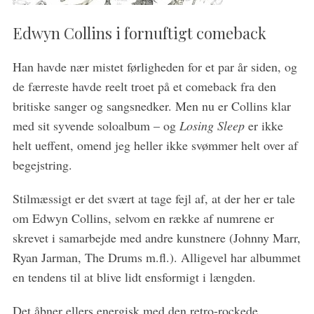
Edwyn Collins i fornuftigt comeback
Han havde nær mistet førligheden for et par år siden, og
de færreste havde reelt troet på et comeback fra den
britiske sanger og sangsnedker. Men nu er Collins klar
med sit syvende soloalbum – og
Losing Sleep
er ikke
S
e
helt ueffent, omend jeg heller ikke svømmer helt over af
a
begejstring.
r
c
Stilmæssigt er det svært at tage fejl af, at der her er tale
h
om Edwyn Collins, selvom en række af numrene er
f
o
skrevet i samarbejde med andre kunstnere (Johnny Marr,
r
Ryan Jarman, The Drums m.fl.). Alligevel har albummet
:
en tendens til at blive lidt ensformigt i længden.
Det åbner ellers energisk med den retro-rockede