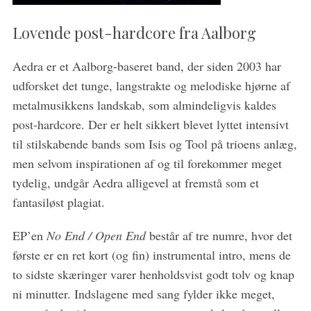
Lovende post-hardcore fra Aalborg
Aedra er et Aalborg-baseret band, der siden 2003 har
udforsket det tunge, langstrakte og melodiske hjørne af
metalmusikkens landskab, som almindeligvis kaldes
post-hardcore. Der er helt sikkert blevet lyttet intensivt
S
til stilskabende bands som Isis og Tool på trioens anlæg,
e
men selvom inspirationen af og til forekommer meget
a
r
tydelig, undgår Aedra alligevel at fremstå som et
c
fantasiløst plagiat.
h
f
EP’en
No End / Open End
består af tre numre, hvor det
o
første er en ret kort (og fin) instrumental intro, mens de
r
to sidste skæringer varer henholdsvist godt tolv og knap
:
ni minutter. Indslagene med sang fylder ikke meget,