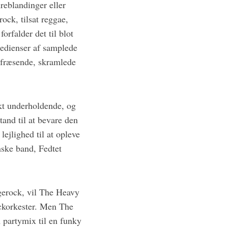
reblandinger eller
ock, tilsat reggae,
orfalder det til blot
redienser af samplede
f fræsende, skramlede
rkt underholdende, og
tand til at bevare den
ejlighed til at opleve
nske band, Fedtet
agerock, vil The Heavy
ckorkester. Men The
m partymix til en funky