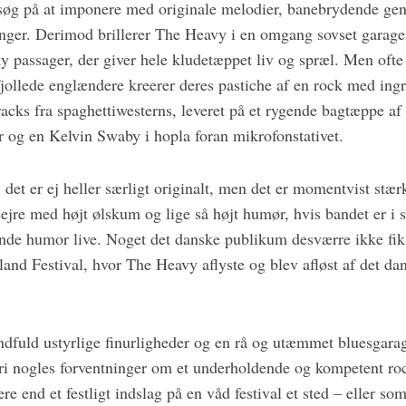
rsøg på at imponere med originale melodier, banebrydende gen
inger. Derimod brillerer The Heavy i en omgang sovset garager
 passager, der giver hele kludetæppet liv og spræl. Men ofte f
fjollede englændere kreerer deres pastiche af en rock med ing
racks fra spaghettiwesterns, leveret på et rygende bagtæppe a
r og en Kelvin Swaby i hopla foran mikrofonstativet.
, det er ej heller særligt originalt, men det er momentvist stæ
 sejre med højt ølskum og lige så højt humør, hvis bandet er i s
de humor live. Noget det danske publikum desværre ikke fik l
sland Festival, hvor The Heavy aflyste og blev afløst af det da
åndfuld ustyrlige finurligheder og en rå og utæmmet bluesgar
ri nogles forventninger om et underholdende og kompetent ro
re end et festligt indslag på en våd festival et sted – eller so