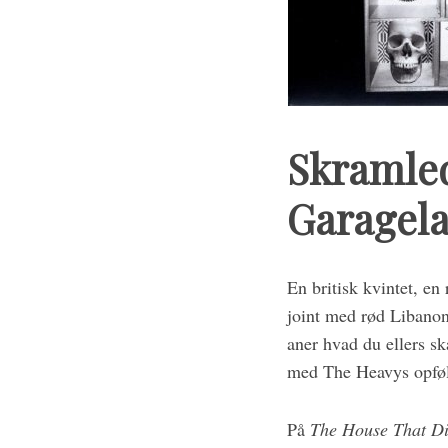
S
e
a
r
c
h
Skramled
f
o
Garagel
r
:
En britisk kvintet, en
joint med rød Libanon
aner hvad du ellers ska
med The Heavys opføl
På
The House That Di