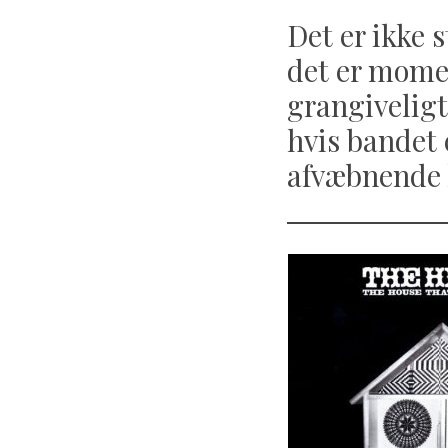
Det er ikke s
det er momen
grangiveligt
hvis bandet 
afvæbnende 