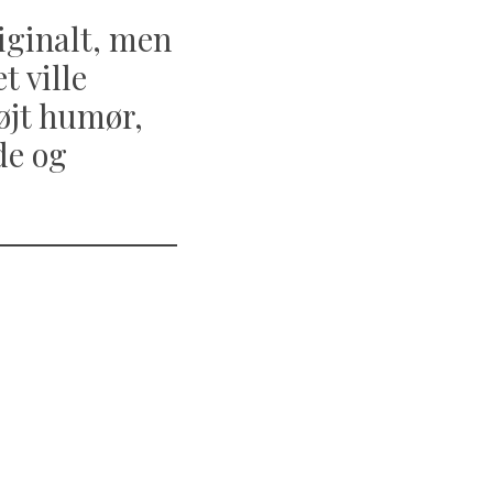
riginalt, men
 ville
højt humør,
de og