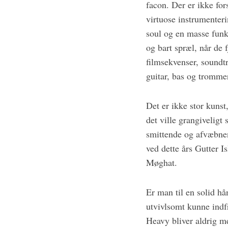
facon. Der er ikke fo
virtuose instrumenter
soul og en masse funky
og bart spræl, når de 
filmsekvenser, soundt
guitar, bas og tromme
Det er ikke stor kunst
det ville grangiveligt
smittende og afvæbnen
ved dette års Gutter I
Møghat.
Er man til en solid h
utvivlsomt kunne indf
Heavy bliver aldrig me