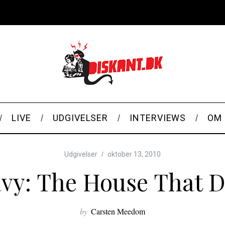
LIVE
UDGIVELSER
INTERVIEWS
OM 
Udgivelser
oktober 13, 2010
vy: The House That Di
by
Carsten Meedom