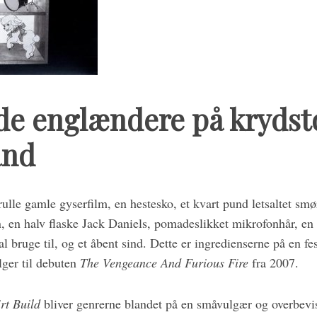
e englændere på krydsto
and
 rulle gamle gyserfilm, en hestesko, et kvart pund letsaltet sm
, en halv flaske Jack Daniels, pomadeslikket mikrofonhår, en 
l bruge til, og et åbent sind. Dette er ingredienserne på en fes
ger til debuten
The Vengeance And Furious Fire
fra 2007.
rt Build
bliver genrerne blandet på en småvulgær og overbevi