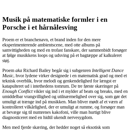
Musik på matematiske formler i en
Porsche i et hårnålesving
Proem er et branchenavn, et brand inden for den mere
eksperimenterende ambientscene, med otte albums på
samvittigheden og med en trofast fanskare, der sammenbidt forsøger
at følge musikkens loops og udsving på et bagtæppe af kalkuleret
støj.
Proem
aka
Richard Bailey begår sig i subgenren
Intelligent Dance
Music
, hvor lydene virker designede i en matematisk grad og med et
teknisk overblik, hvor melodi og genkendelighed for længst er
katapulteret ud i intethedens tomrum. De tre første skæringer på
Enough Conflict
vikler sig ind i et mylder af beats og breaks, med en
umiddelbar vrangvillighed og utilnærmelighed over sig, som gør det
umuligt at trænge ind på musikken. Man bliver mødt af et værn af
kontrolleret vilkårlighed, der er umuligt at rumme, og forsøger man
at bevæge sig til numrenes kakofoni, ville man hurtigt blive
diagnosticeret med en hidtil ukendt nervesygdom.
Men med fjerde skæring, der hedder noget så eksotisk som