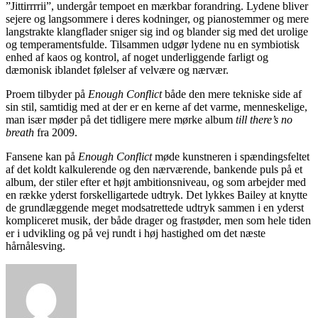
”Jittirrrrii”, undergår tempoet en mærkbar forandring. Lydene bliver
sejere og langsommere i deres kodninger, og pianostemmer og mere
langstrakte klangflader sniger sig ind og blander sig med det urolige
og temperamentsfulde. Tilsammen udgør lydene nu en symbiotisk
enhed af kaos og kontrol, af noget underliggende farligt og
dæmonisk iblandet følelser af velvære og nærvær.
Proem tilbyder på
Enough Conflict
både den mere tekniske side af
sin stil, samtidig med at der er en kerne af det varme, menneskelige,
man især møder på det tidligere mere mørke album
till there’s no
breath
fra 2009.
Fansene kan på
Enough Conflict
møde kunstneren i spændingsfeltet
af det koldt kalkulerende og den nærværende, bankende puls på et
album, der stiler efter et højt ambitionsniveau, og som arbejder med
en række yderst forskelligartede udtryk. Det lykkes Bailey at knytte
de grundlæggende meget modsatrettede udtryk sammen i en yderst
kompliceret musik, der både drager og frastøder, men som hele tiden
er i udvikling og på vej rundt i høj hastighed om det næste
hårnålesving.