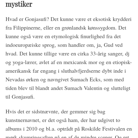
mystiker
Hvad er Gonjasufi? Det kunne være et eksotisk krydderi
fra Filippinerne, eller en grønlandsk kønssygdom. Det
kunne også være en etymologisk finurlighed fra det
indoeuropæiske sprog, som handler om, ja, Gud ved
hvad. Det kunne tillige være en cirka 33-årig sanger, dj
S
og yoga-lærer, avlet af en mexicansk mor og en etiopisk-
e
amerikansk far engang i sluthalvfjerdserne dybt inde i
a
Nevadas ørken og navngivet Sumach Ecks, som med
r
tiden blev til blandt andet Sumach Valentin og slutteligt
c
h
til Gonjasufi.
f
o
Hvis det er sidstnævnte, der gemmer sig bag
r
kunstnernavnet, er det også ham, der har udgivet to
:
albums i 2010 og bl.a. optrådt på Roskilde Festivalen en
mørk skumringsaften på en af de mindre scener. Og ret