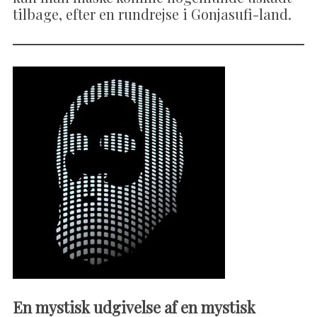
tilbage, efter en rundrejse i Gonjasufi-land.
En mystisk udgivelse af en mystisk