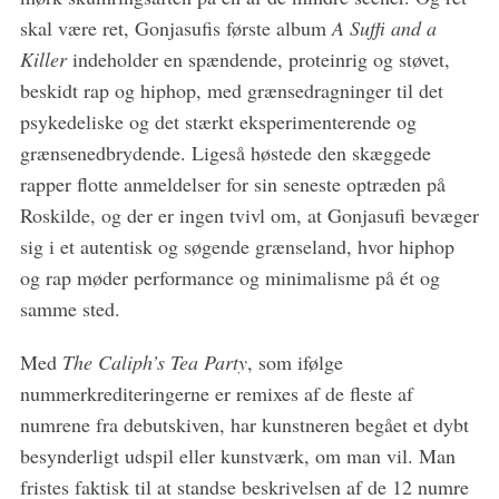
skal være ret, Gonjasufis første album
A Suffi and a
Killer
indeholder en spændende, proteinrig og støvet,
beskidt rap og hiphop, med grænsedragninger til det
psykedeliske og det stærkt eksperimenterende og
grænsenedbrydende. Ligeså høstede den skæggede
rapper flotte anmeldelser for sin seneste optræden på
Roskilde, og der er ingen tvivl om, at Gonjasufi bevæger
sig i et autentisk og søgende grænseland, hvor hiphop
og rap møder performance og minimalisme på ét og
samme sted.
Med
The Caliph’s Tea Party
, som ifølge
nummerkrediteringerne er remixes af de fleste af
numrene fra debutskiven, har kunstneren begået et dybt
besynderligt udspil eller kunstværk, om man vil. Man
fristes faktisk til at standse beskrivelsen af de 12 numre