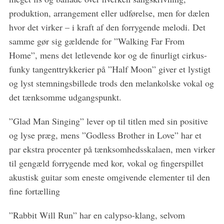
o
produktion, arrangement eller udførelse, men for dælen
r
:
hvor det virker – i kraft af den forrygende melodi. Det
samme gør sig gældende for ”Walking Far From
Home”, mens det letlevende kor og de finurligt cirkus-
funky tangenttrykkerier på ”Half Moon” giver et lystigt
og lyst stemningsbillede trods den melankolske vokal og
det tænksomme udgangspunkt.
”Glad Man Singing” lever op til titlen med sin positive
og lyse præg, mens ”Godless Brother in Love” har et
par ekstra procenter på tænksomhedsskalaen, men virker
til gengæld forrygende med kor, vokal og fingerspillet
akustisk guitar som eneste omgivende elementer til den
fine fortælling
”Rabbit Will Run” har en calypso-klang, selvom