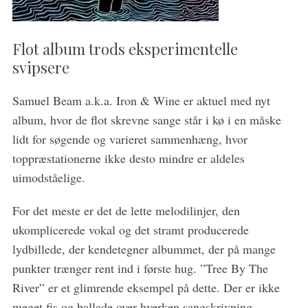
Flot album trods eksperimentelle
svipsere
Samuel Beam a.k.a. Iron & Wine er aktuel med nyt
album, hvor de flot skrevne sange står i kø i en måske
lidt for søgende og varieret sammenhæng, hvor
toppræstationerne ikke desto mindre er aldeles
uimodståelige.
S
For det meste er det de lette melodilinjer, den
e
ukomplicerede vokal og det stramt producerede
a
lydbillede, der kendetegner albummet, der på mange
r
c
punkter trænger rent ind i første hug. ”Tree By The
h
River” er et glimrende eksempel på dette. Der er ikke
f
meget fis og ballade over hverken sangskrivning,