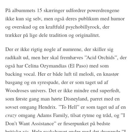
På albummets 15 skæringer udfordrer powerdrengene
ikke kun sig selv, men også deres publikum med humor
og overskud og en kraftfuld psychobillyrock, der
trækker på lige dele tradition og originalitet.
Der er ikke rigtig nogle af numrene, der skiller sig
radikalt ud, men her skal fremhæves ”Acid Orchids”, der
også har Celina Ozymandias (El Paso) med som
backing vocal. Her er både luft til melodi, en knastør
basgang og en syrespade, der er som taget ud af
Woodroses univers. Det er ikke mindre end superfedt,
som første gang man hørte Disneyland, parret med en
sovset omgang Hendrix. ”To Hell” er som taget ud af en
crazy
omgang Adams Family, tilsat rytme og tråd, og ”I
Don’t Want Assistance” er firserpunket på bedste
britiske vis. Hele rockshowet ender med det dronende ”I