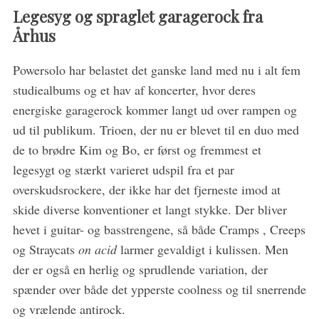
Legesyg og spraglet garagerock fra
Århus
Powersolo har belastet det ganske land med nu i alt fem
studiealbums og et hav af koncerter, hvor deres
S
energiske garagerock kommer langt ud over rampen og
e
ud til publikum. Trioen, der nu er blevet til en duo med
a
de to brødre Kim og Bo, er først og fremmest et
r
legesygt og stærkt varieret udspil fra et par
c
h
overskudsrockere, der ikke har det fjerneste imod at
f
skide diverse konventioner et langt stykke. Der bliver
o
hevet i guitar- og basstrengene, så både Cramps , Creeps
r
og Straycats
on acid
larmer gevaldigt i kulissen. Men
:
der er også en herlig og sprudlende variation, der
spænder over både det ypperste coolness og til snerrende
og vrælende antirock.