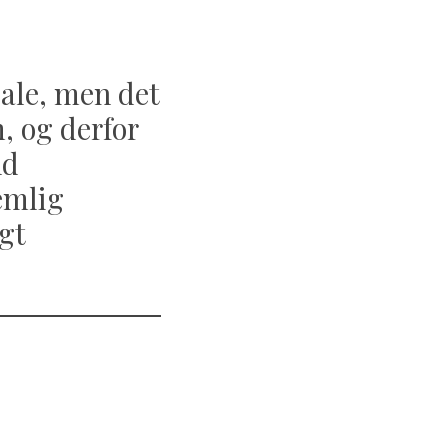
iale, men det
, og derfor
nd
emlig
igt