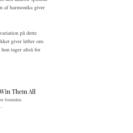
en af harmonika giver
variation på dette
kket giver løfter om.
hun tager altså for
t Win Them All
for fremtiden.
..