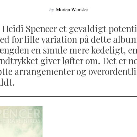
by
Morten Wamsler
 Heidi Spencer et gevaldigt potent
d for lille variation på dette album
 længden en smule mere kedeligt, e
ndtrykket giver løfter om. Det er n
flotte arrangementer og overordentl
ldt.