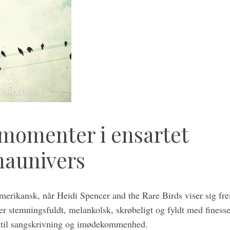
momenter i ensartet
naunivers
merikansk, når Heidi Spencer and the Rare Birds viser sig f
er stemningsfuldt, melankolsk, skrøbeligt og fyldt med finesse
d til sangskrivning og imødekommenhed.