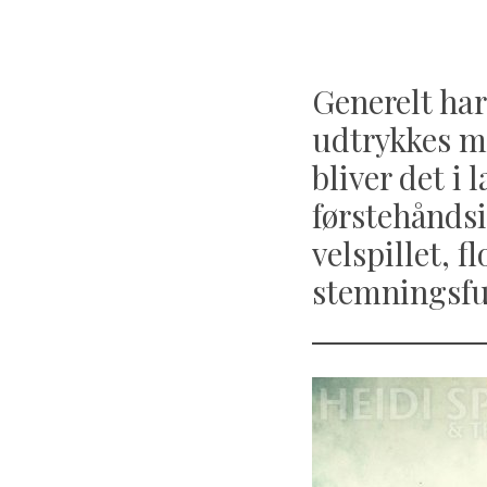
Generelt har
udtrykkes me
bliver det i
førstehåndsi
velspillet, 
stemningsfu