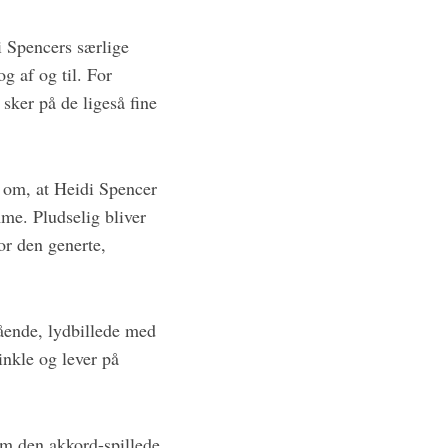
i Spencers særlige
og af og til. For
 sker på de ligeså fine
 om, at Heidi Spencer
mme. Pludselig bliver
or den generte,
tående, lydbillede med
inkle og lever på
em den akkord-spillede