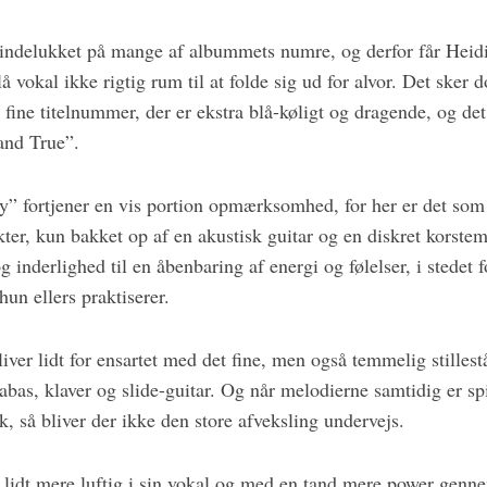
r indelukket på mange af albummets numre, og derfor får Heid
 vokal ikke rigtig rum til at folde sig ud for alvor. Det sker d
 fine titelnummer, der er ekstra blå-køligt og dragende, og det
and True”.
” fortjener en vis portion opmærksomhed, for her er det som
akter, kun bakket op af en akustisk guitar og en diskret korste
 inderlighed til en åbenbaring af energi og følelser, i stedet f
n ellers praktiserer.
ver lidt for ensartet med det fine, men også temmelig stilles
rabas, klaver og slide-guitar. Og når melodierne samtidig er sp
, så bliver der ikke den store afveksling undervejs.
lidt mere luftig i sin vokal og med en tand mere power genn