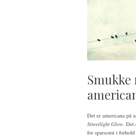
S
e
a
r
c
h
Smukke 
f
o
r
america
:
Det er americana på a
Streetlight Glow
. Det 
for sparsomt i forhol