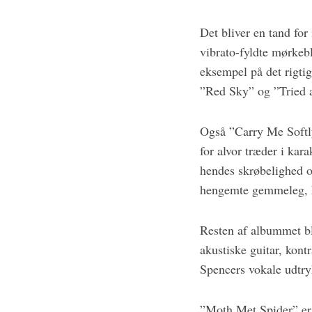
Det bliver en tand fo
vibrato-fyldte mørkeblå
eksempel på det rigtig
”Red Sky” og ”Tried 
Også ”Carry Me Softly
for alvor træder i kar
hendes skrøbelighed og
hengemte gemmeleg, hu
Resten af albummet bli
akustiske guitar, kont
Spencers vokale udtryk
”Moth Met Spider” er 