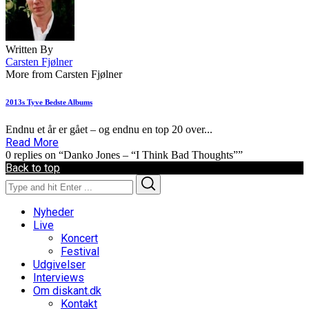
Written By
Carsten Fjølner
More from Carsten Fjølner
2013s Tyve Bedste Albums
Endnu et år er gået – og endnu en top 20 over...
Read More
0 replies on “Danko Jones – “I Think Bad Thoughts””
Back to top
Search
Search
for:
Nyheder
Live
Koncert
Festival
Udgivelser
Interviews
Om diskant.dk
Kontakt