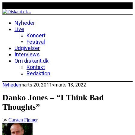
Nyheder
Live
Koncert
Festival
Udgivelser
Interviews
Om diskant.dk
Kontakt
Redaktion
Nyheder
marts 20, 2011
<marts 13, 2022
Danko Jones – “I Think Bad
Thoughts”
by
Carsten Fjølner