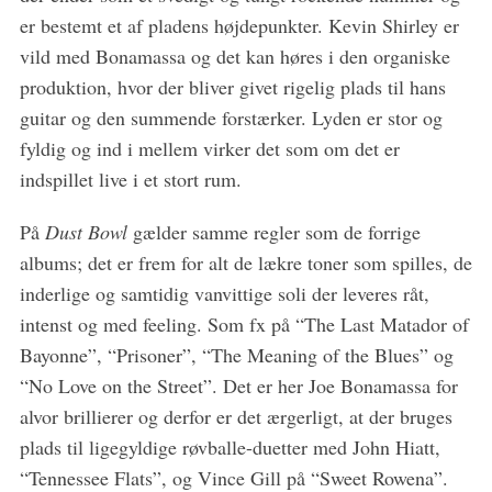
er bestemt et af pladens højdepunkter. Kevin Shirley er
vild med Bonamassa og det kan høres i den organiske
produktion, hvor der bliver givet rigelig plads til hans
guitar og den summende forstærker. Lyden er stor og
fyldig og ind i mellem virker det som om det er
indspillet live i et stort rum.
På
Dust Bowl
gælder samme regler som de forrige
albums; det er frem for alt de lækre toner som spilles, de
inderlige og samtidig vanvittige soli der leveres råt,
intenst og med feeling. Som fx på “The Last Matador of
Bayonne”, “Prisoner”, “The Meaning of the Blues” og
“No Love on the Street”. Det er her Joe Bonamassa for
alvor brillierer og derfor er det ærgerligt, at der bruges
plads til ligegyldige røvballe-duetter med John Hiatt,
“Tennessee Flats”, og Vince Gill på “Sweet Rowena”.