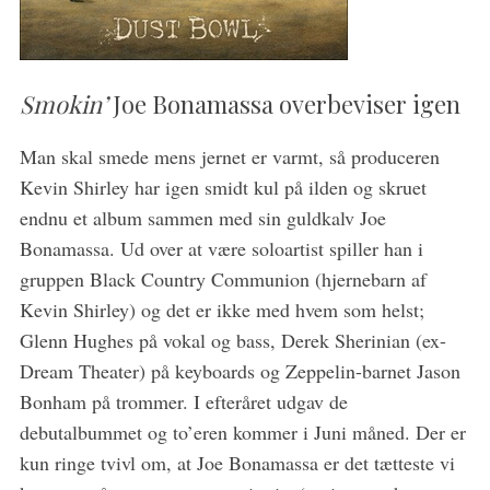
Smokin’
Joe Bonamassa overbeviser igen
Man skal smede mens jernet er varmt, så produceren
Kevin Shirley har igen smidt kul på ilden og skruet
endnu et album sammen med sin guldkalv Joe
Bonamassa. Ud over at være soloartist spiller han i
gruppen Black Country Communion (hjernebarn af
Kevin Shirley) og det er ikke med hvem som helst;
Glenn Hughes på vokal og bass, Derek Sherinian (ex-
S
Dream Theater) på keyboards og Zeppelin-barnet Jason
e
Bonham på trommer. I efteråret udgav de
a
r
debutalbummet og to’eren kommer i Juni måned. Der er
c
kun ringe tvivl om, at Joe Bonamassa er det tætteste vi
h