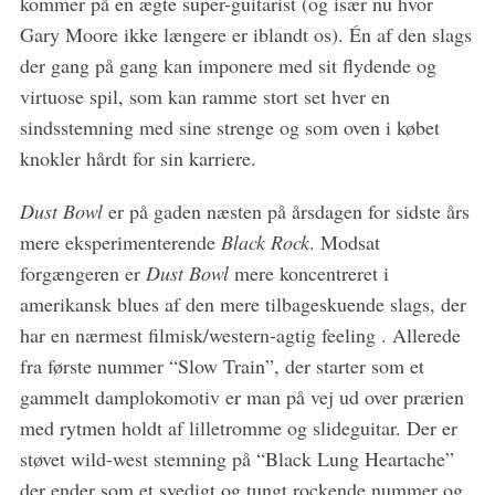
kommer på en ægte super-guitarist (og især nu hvor
f
Gary Moore ikke længere er iblandt os). Én af den slags
o
r
der gang på gang kan imponere med sit flydende og
:
virtuose spil, som kan ramme stort set hver en
sindsstemning med sine strenge og som oven i købet
knokler hårdt for sin karriere.
Dust Bowl
er på gaden næsten på årsdagen for sidste års
mere eksperimenterende
Black Rock
. Modsat
forgængeren er
Dust Bowl
mere koncentreret i
amerikansk blues af den mere tilbageskuende slags, der
har en nærmest filmisk/western-agtig feeling . Allerede
fra første nummer “Slow Train”, der starter som et
gammelt damplokomotiv er man på vej ud over prærien
med rytmen holdt af lilletromme og slideguitar. Der er
støvet wild-west stemning på “Black Lung Heartache”
der ender som et svedigt og tungt rockende nummer og