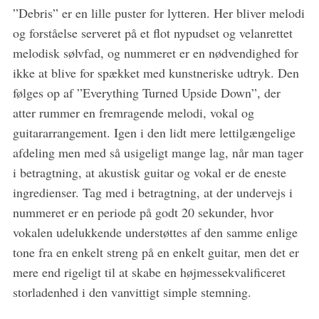
”Debris” er en lille puster for lytteren. Her bliver melodi
og forståelse serveret på et flot nypudset og velanrettet
melodisk sølvfad, og nummeret er en nødvendighed for
ikke at blive for spækket med kunstneriske udtryk. Den
følges op af ”Everything Turned Upside Down”, der
atter rummer en fremragende melodi, vokal og
guitararrangement. Igen i den lidt mere lettilgængelige
afdeling men med så usigeligt mange lag, når man tager
i betragtning, at akustisk guitar og vokal er de eneste
ingredienser. Tag med i betragtning, at der undervejs i
nummeret er en periode på godt 20 sekunder, hvor
vokalen udelukkende understøttes af den samme enlige
tone fra en enkelt streng på en enkelt guitar, men det er
mere end rigeligt til at skabe en højmessekvalificeret
storladenhed i den vanvittigt simple stemning.