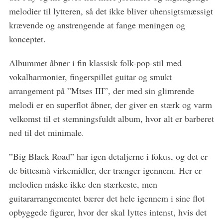
melodier til lytteren, så det ikke bliver uhensigtsmæssigt
krævende og anstrengende at fange meningen og
konceptet.
Albummet åbner i fin klassisk folk-pop-stil med
vokalharmonier, fingerspillet guitar og smukt
arrangement på ”Mtses III”, der med sin glimrende
melodi er en superflot åbner, der giver en stærk og varm
velkomst til et stemningsfuldt album, hvor alt er barberet
ned til det minimale.
”Big Black Road” har igen detaljerne i fokus, og det er
de bittesmå virkemidler, der trænger igennem. Her er
S
e
melodien måske ikke den stærkeste, men
a
guitararrangementet bærer det hele igennem i sine flot
r
opbyggede figurer, hvor der skal lyttes intenst, hvis det
c