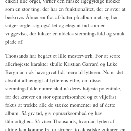
enkelt lille orgel, virker den måske ligegyldige klokke
som en stor ting, der har en funktionalitet, der er svær at
beskrive. Åbner en flot afslutter på albummet, og her
sniger orglet sig også let og elegant ind som en
vuggevise, der lukker en aldeles stemningsfuld og smuk
plade af.
Thousands har begået et lille mesterværk. For at score
allerhøjeste karakter skulle Kristian Garrard og Luke
Bergman nok have givet lidt mere til lytteren. Nu er det
absolut afhængigt af lytterens vilje, om disse
stemningsfulde numre skal nå deres højeste potentiale,
for det kræver en stor opmærksomhed og et viljefast
fokus at trække alle de stærke momenter ud af dette
album. Så giv tid, giv opmærksomhed og hav
tålmodighed. Så viser Thousands, hvordan lyden af
alting kan komme fra to struber, to akustiske guitarer, en