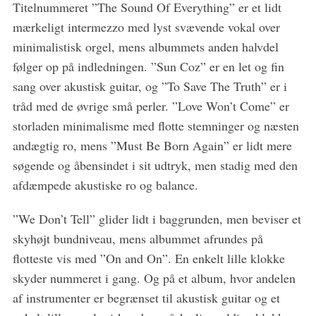
Titelnummeret ”The Sound Of Everything” er et lidt
mærkeligt intermezzo med lyst svævende vokal over
minimalistisk orgel, mens albummets anden halvdel
følger op på indledningen. ”Sun Coz” er en let og fin
sang over akustisk guitar, og ”To Save The Truth” er i
tråd med de øvrige små perler. ”Love Won’t Come” er
storladen minimalisme med flotte stemninger og næsten
andægtig ro, mens ”Must Be Born Again” er lidt mere
søgende og åbensindet i sit udtryk, men stadig med den
afdæmpede akustiske ro og balance.
”We Don’t Tell” glider lidt i baggrunden, men beviser et
skyhøjt bundniveau, mens albummet afrundes på
flotteste vis med ”On and On”. En enkelt lille klokke
skyder nummeret i gang. Og på et album, hvor andelen
af instrumenter er begrænset til akustisk guitar og et