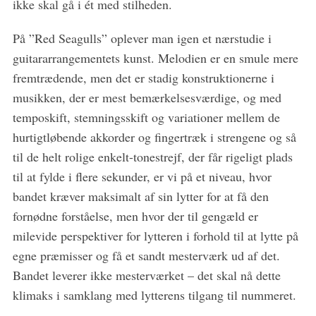
ikke skal gå i ét med stilheden.
h
f
o
På ”Red Seagulls” oplever man igen et nærstudie i
r
guitararrangementets kunst. Melodien er en smule mere
:
fremtrædende, men det er stadig konstruktionerne i
musikken, der er mest bemærkelsesværdige, og med
temposkift, stemningsskift og variationer mellem de
hurtigtløbende akkorder og fingertræk i strengene og så
til de helt rolige enkelt-tonestrejf, der får rigeligt plads
til at fylde i flere sekunder, er vi på et niveau, hvor
bandet kræver maksimalt af sin lytter for at få den
fornødne forståelse, men hvor der til gengæld er
milevide perspektiver for lytteren i forhold til at lytte på
egne præmisser og få et sandt mesterværk ud af det.
Bandet leverer ikke mesterværket – det skal nå dette
klimaks i samklang med lytterens tilgang til nummeret.