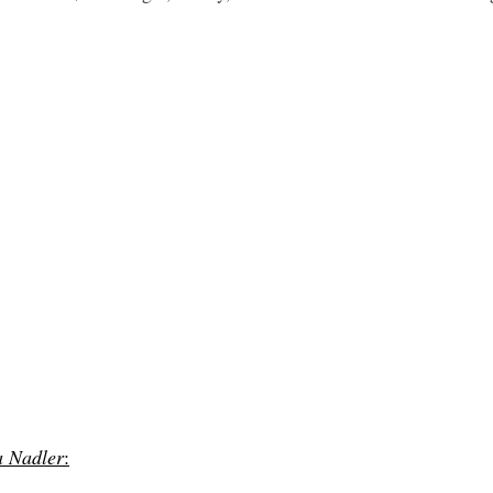
a Nadler
: