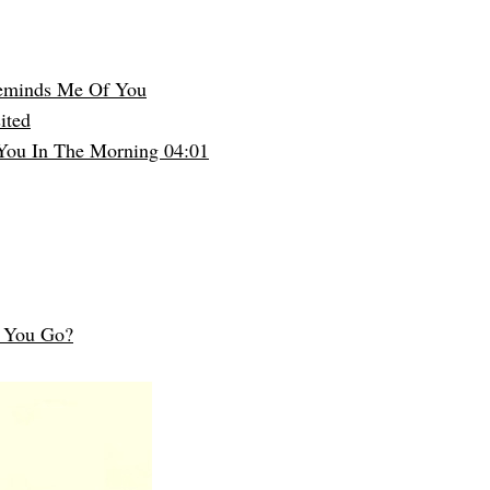
eminds Me Of You
ited
 You In The Morning 04:01
d You Go?