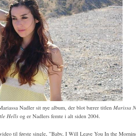
ariassa Nadler sit nye album, der blot bærer titlen
Marissa N
ttle Hells
og er Nadlers femte i alt siden 2004.
 video til første single, ”Baby, I Will Leave You In the Morni