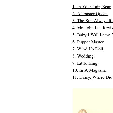
r
1. In Your Lair, Bear
:
2. Alabaster Queen
3. The Sun Always R
4. Mr. John Lee Revis
5. Baby I Will Leave
6. Puppet Master
7. Wind Up Doll
8. Wedding
9. Little King
10. In A Magazine
11. Daisy, Where Di