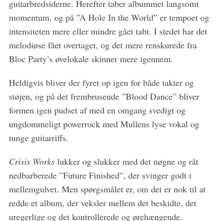
guitarbredsiderne. Herefter taber albummet langsomt
momentum, og på ”A Hole In the World” er tempoet og
intensiteten mere eller mindre gået tabt. I stedet har det
melodiøse fået overtaget, og det mere renskurede fra
Bloc Party’s øvelokale skinner mere igennem.
Heldigvis bliver der fyret op igen for både takter og
støjen, og på det frembrusende ”Blood Dance” bliver
formen igen pudset af med en omgang svedigt og
ungdommeligt powerrock med Mullens lyse vokal og
tunge guitarriffs.
Crisis Works
lukker og slukker med det nøgne og råt
nedbarberede ”Future Finished”, der svinger godt i
mellemgulvet. Men spørgsmålet er, om det er nok til at
redde et album, der veksler mellem det beskidte, det
uregerlige og det kontrollerede og ørehængende.