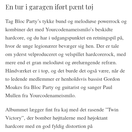
En tur i garagen iført pænt tøj
Tag Bloc Party’s tykke bund og melodiøse powerrock og
kombiner det med Yourcodenameismilo’s beskidte
S
hardcore, og du har i udgangspunktet en retningspil på,
e
a
hvor de unge legionærer bevæger sig hen. Der er tale
r
om yderst velproduceret og velspillet hardcorerock, med
c
mere end et gran melodiøst og ørehængende refræn.
h
Håndværket er i top, og det burde det også være, når de
f
o
to ledende medlemmer er henholdsvis bassist Gordon
r
Moakes fra Bloc Party og guitarist og sanger Paul
:
Mullen fra Yourcodenameismilo.
Albummet lægger fint fra kaj med det rasende ”Twin
Victory”, der bomber højttalerne med højoktant
hardcore med en god fyldig distortion på