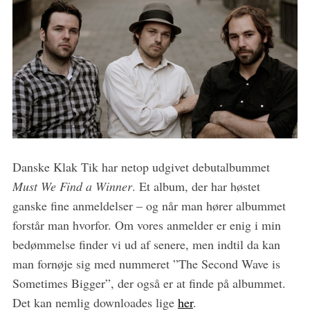
S
e
a
Danske Klak Tik har netop udgivet debutalbummet
r
c
Must We Find a Winner
. Et album, der har høstet
h
ganske fine anmeldelser – og når man hører albummet
f
forstår man hvorfor. Om vores anmelder er enig i min
o
bedømmelse finder vi ud af senere, men indtil da kan
r
:
man fornøje sig med nummeret ”The Second Wave is
Sometimes Bigger”, der også er at finde på albummet.
Det kan nemlig downloades lige
her
.