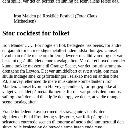
dem spille, var det en perfekt afslutning på festivallens første dag.
Iron Maiden på Roskilde Festival (Foto: Claus
Michaelsen)
Stor rockfest for folket
Iron Maiden…… For nogle en flok bedagede has beens, for andre
en garanti for en melodiøs metalfest uden udskridninger. Uanset
hvad man måtte mene om briterne, leverer de altid varen og det var
bestemt også tilfældet denne torsdag aften. Var der et hovednavn der
kunne trække masserne til Orange Scene, var det torturinstrument-
drengene fra Leyton. Det var umiddelbart et svært valg, om man
skulle indtage sine krigsfortællinger i selskab med en anden brite,
P.J. Harvey, eller med de mere muskuløse kombattanter i Iron
Maiden. Uanset hvordan Harvey spændte af, fortrød jeg ikke at
valget var faldet på metal-ikonerne, for der var præcis den pondus,
saft og kraft der skal til at løfte den opgave det er, at vælte orange
scene torsdag aften.
Fra de indledende øvelser med ekstravagante visuals, der
signalerede Final Frontier og viljestyrke, var folk på, og da
sekstetten entrerede scenen til tonerne af netop titelnummeret til den
skive, ville brølene og de hævede arme ingen ende tage.