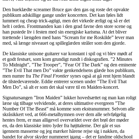
Den hueklædte screamer Bruce gav den gas og roste det opvakte
publikum adskillige gange under koncerten. Det kan føles lidt
lummert og cheap trick-agtigt, men det virkede ærligt og så er det
helt i orden. Frontmanden kan i den grad favne den store scene og
han pustede liv i festen med sin energiske karisma. At det bliver
trættende i længden med hans ”Scream for me Roskilde” lever man
med, så længe niveauet og spilleglæden stråler som den gjorde.
De klassiske unisone guitarer var konstant i spil og vi blev mødt af
et godt festsæt, som kom grundigt rundt i diskografien. ”2 Minutes
To Midnight”, ”The Trooper”, ”Fear Of The Dark” og den eminente
”The Evil That men Do” vakte genkendelsens glæde hos publikum,
men numre fra
The Final Frontier
synes også at gå rent hjem blandt
de tilstedeværende. Eddie entrerer scenen under ”The Evil That
Men Do”, så alt er som det skal være til en Maiden-koncert.
Signatursangen ”Iron Maiden” lukker hovedsættet og man kan roligt
læne sig tilbage velvidende, at deres ultimative evergreen ”The
Number Of The Beast” må komme som ekstranummer. Selvom alle
skråsikkert ved, at 666-metalhymnen over dem alle selvfølgelig
hentes frem, er man alligevel overvældet over det brøl der møder
en, da den klassiske intro lyder fra højttalerne. Der går et sus
igennem masserne og jeg mærker hårene rejse sig i nakken, da
bandet for alvor skyder nummeret igang – det er fandme oldschool