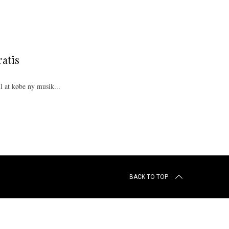
atis
l at købe ny musik...
BACK TO TOP