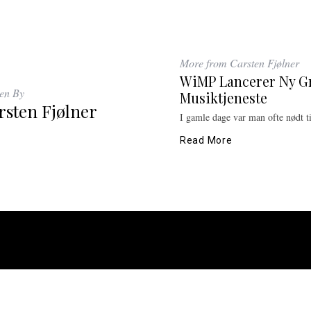
More from Carsten Fjølner
WiMP Lancerer Ny Gr
ten By
Musiktjeneste
rsten Fjølner
I gamle dage var man ofte nødt ti
Read More