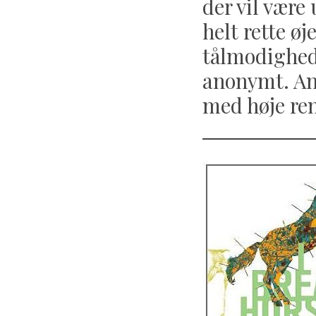
der vil være
helt rette ø
tålmodighed,
anonymt. And
med høje ren
S