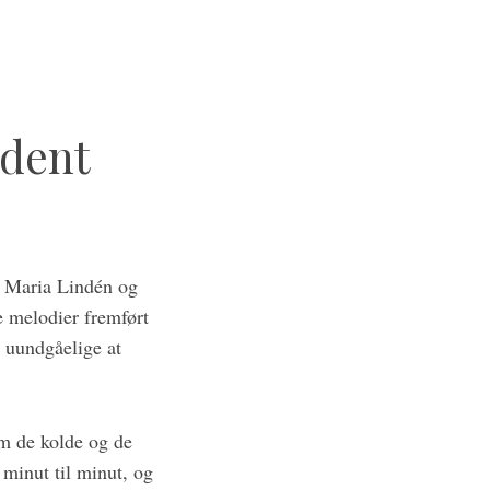
adent
 Maria Lindén og
e melodier fremført
r uundgåelige at
em de kolde og de
minut til minut, og