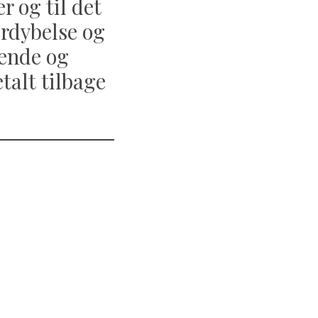
r og til det
ordybelse og
ående og
talt tilbage