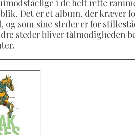
 uimodståelige i de helt rette ramme
jeblik. Det er et album, der kræver f
 og som sine steder er for stillest
re steder bliver tålmodigheden be
ter.