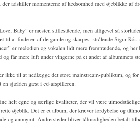
sse, der adskiller momenterne af kedsomhed med øjeblikke af
Love, Baby” er næsten stillestående, men alligevel så storlade
 til at finde en af de gamle og skarpest strålende Sigur Rós-
ncer” er melodien og vokalen lidt mere fremtrædende, og her 
d og får mere luft under vingerne på et andet af albummets st
r ikke til at nedlægge det store mainstream-publikum, og f
 en sjælden gæst i cd-afspilleren.
ne helt egne og særlige kvaliteter, der vil være uimodståelige 
 rette øjeblik. Det er et album, der kræver fordybelse og tål
ående og anonymt. Andre steder bliver tålmodigheden betalt til