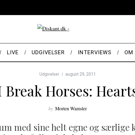
LIVE
UDGIVELSER
INTERVIEWS
OM 
Udgivelser
august 29, 2011
I Break Horses: Heart
by
Morten Wamsler
bum med sine helt egne og særlige k