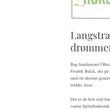
e
a
r
c
h
Langstra
f
o
drømme
r
:
Bag bandnavnet I Bre
Fredrik Balck, der på 
med en absolut genert
trække frem.
Det er de helt små fin
varme hjertebankende 