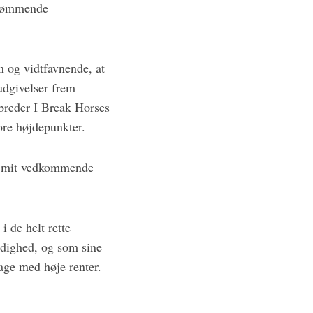
 drømmende
n og vidtfavnende, at
udgivelser frem
breder I Break Horses
ore højdepunkter.
or mit vedkommende
i de helt rette
modighed, og som sine
bage med høje renter.