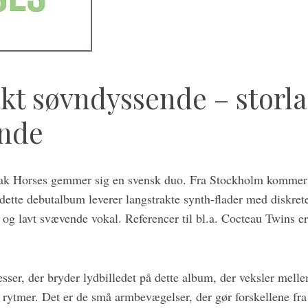
kt søvndyssende – storl
nde
ak Horses gemmer sig en svensk duo. Fra Stockholm kommer
dette debutalbum leverer langstrakte synth-flader med diskret
 og lavt svævende vokal. Referencer til bl.a. Cocteau Twins e
esser, der bryder lydbilledet på dette album, der veksler mell
rytmer. Det er de små armbevægelser, der gør forskellene fra 