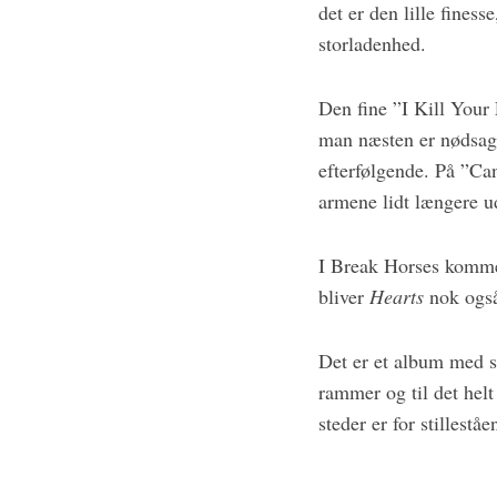
det er den lille fine
storladenhed.
Den fine ”I Kill Your 
man næsten er nødsaget
efterfølgende. På ”Ca
armene lidt længere u
I Break Horses komme
bliver
Hearts
nok også
Det er et album med si
rammer og til det helt
steder er for stillest