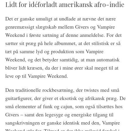
Lidt for idéforladt amerikansk afro-indie
Det er ganske umuligt at undlade at nævne det nære
genremæssigt slægtskab mellem Givers og Vampire
S
Weekend i første sætning af denne anmeldelse. For det
e
a
sætter sit præg på hele albummet, at det stilistisk er så
r
tæt på samme lyd og produktion som Vampire
c
Weekend, og det betyder samtidig, at man automatisk
h
bliver lidt kræsen, da der i mine ører skal meget til at
f
o
leve op til Vampire Weekend.
r
:
Den traditionelle rockbesætning, der twistes med små
guitarfigurer, der giver et eksotisk og afrikansk præg. De
små elementer af funk og cajun, som også tilsættes hos
Givers – samt den legesyge og energiske tilgang til
sangskrivningen er ganske identisk med den, Vampire
Weekend står for. Tilmed er der ikke milevid forskel i