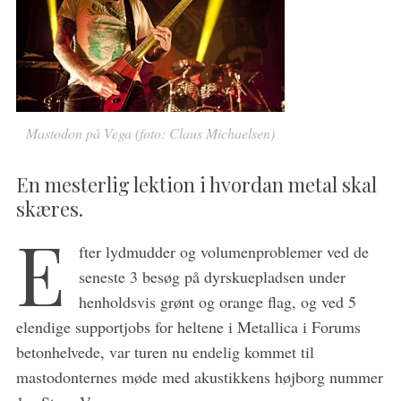
Mastodon på Vega (foto: Claus Michaelsen)
En mesterlig lektion i hvordan metal skal
skæres.
E
fter lydmudder og volumenproblemer ved de
seneste 3 besøg på dyrskuepladsen under
henholdsvis grønt og orange flag, og ved 5
elendige supportjobs for heltene i Metallica i Forums
betonhelvede, var turen nu endelig kommet til
mastodonternes møde med akustikkens højborg nummer