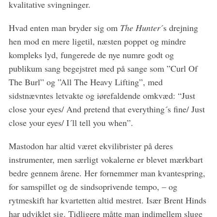
kvalitative svingninger.
Hvad enten man bryder sig om
The Hunter
´s drejning
hen mod en mere ligetil, næsten poppet og mindre
kompleks lyd, fungerede de nye numre godt og
publikum sang begejstret med på sange som ”Curl Of
The Burl” og ”All The Heavy Lifting”, med
sidstnævntes letvakte og iørefaldende omkvæd: “Just
close your eyes/ And pretend that everything´s fine/ Just
close your eyes/ I´ll tell you when”.
Mastodon har altid været ekvilibrister på deres
instrumenter, men særligt vokalerne er blevet mærkbart
bedre gennem årene. Her fornemmer man kvantespring,
for samspillet og de sindsoprivende tempo, – og
rytmeskift har kvartetten altid mestret. Især Brent Hinds
har udviklet sig. Tidligere måtte man indimellem sluge