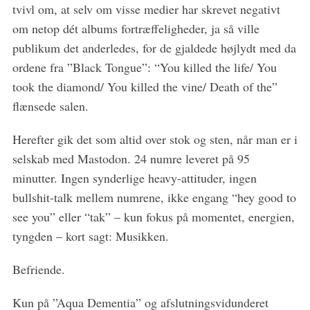
tvivl om, at selv om visse medier har skrevet negativt
om netop dét albums fortræffeligheder, ja så ville
publikum det anderledes, for de gjaldede højlydt med da
ordene fra ”Black Tongue”: “You killed the life/ You
took the diamond/ You killed the vine/ Death of the”
flænsede salen.
Herefter gik det som altid over stok og sten, når man er i
selskab med Mastodon. 24 numre leveret på 95
minutter. Ingen synderlige heavy-attituder, ingen
bullshit-talk mellem numrene, ikke engang “hey good to
see you” eller “tak” – kun fokus på momentet, energien,
tyngden – kort sagt: Musikken.
Befriende.
S
e
Kun på ”Aqua Dementia” og afslutningsvidunderet
a