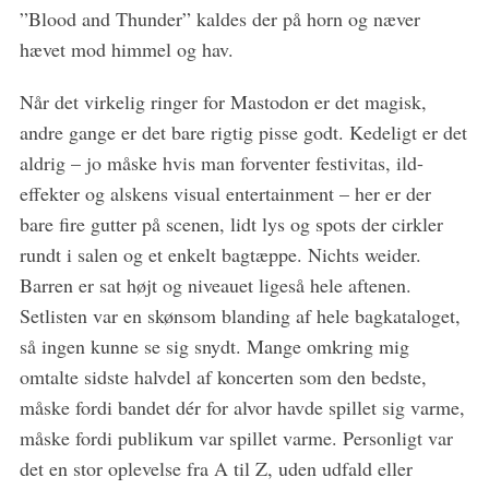
”Blood and Thunder” kaldes der på horn og næver
r
c
hævet mod himmel og hav.
h
f
Når det virkelig ringer for Mastodon er det magisk,
o
andre gange er det bare rigtig pisse godt. Kedeligt er det
r
aldrig – jo måske hvis man forventer festivitas, ild-
:
effekter og alskens visual entertainment – her er der
bare fire gutter på scenen, lidt lys og spots der cirkler
rundt i salen og et enkelt bagtæppe. Nichts weider.
Barren er sat højt og niveauet ligeså hele aftenen.
Setlisten var en skønsom blanding af hele bagkataloget,
så ingen kunne se sig snydt. Mange omkring mig
omtalte sidste halvdel af koncerten som den bedste,
måske fordi bandet dér for alvor havde spillet sig varme,
måske fordi publikum var spillet varme. Personligt var
det en stor oplevelse fra A til Z, uden udfald eller