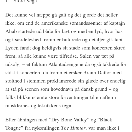
1 – Store Vega.
Det kunne vel næppe gå galt og det gjorde det heller
ikke, om end de amerikanske sømandssønner af kaptajn
Ahab startede ud både for lavt og med en lyd, hvor bas
og i særdeleshed trommer buldrede og detaljer gik tabt.
Lyden fandt dog heldigvis sit stade som koncerten skred
frem, så alle kunne være tilfredse. Salen var tæt på
udsolgt – et faktum Atlantadrengene da også takkede for
sidst i koncerten, da trommetærsker Brann Dailor med
stolthed i stemmen proklamerede sin glæde over endelig
at stå på scenen som hovednavn på dansk grund – og
folks blikke istemte store forventninger til en aften i
musklernes og teknikkens tegn.
Efter åbningen med ”Dry Bone Valley” og ”Black
Tongue” fra nykomlingen
The Hunter
, var man ikke i