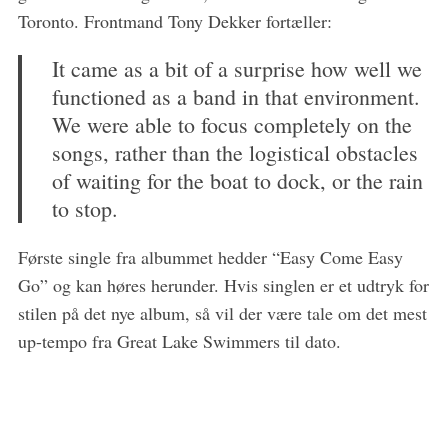
Toronto. Frontmand Tony Dekker fortæller:
It came as a bit of a surprise how well we
S
e
functioned as a band in that environment.
a
We were able to focus completely on the
r
songs, rather than the logistical obstacles
c
of waiting for the boat to dock, or the rain
h
f
to stop.
o
r
Første single fra albummet hedder “Easy Come Easy
:
Go” og kan høres herunder. Hvis singlen er et udtryk for
stilen på det nye album, så vil der være tale om det mest
up-tempo fra Great Lake Swimmers til dato.