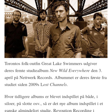
Torontos folk-outfin Great Lake Swimmers udgiver
deres femte studiealbum
New Wild Everywhere
den 3.
april på Nettwerk Records. Albummet er deres første fra
studiet siden 2009s L
ost Channels
.
Hvor tidligere albums er blevet indspillet på både, i
siloer, på slotte osv., så er det nye album indspillet i et
ganske almindeligt studie, Revoution Recording i