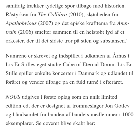
samtidig trækker tydelige spor tilbage mod historien.
c
h
Råstyrken fra
The Collibro
(2010), skønheden fra
f
Apathobvious
(2007) og det episke krafttema fra
Amp-
o
train
(2006) smelter sammen til en helstøbt lyd af et
r
orkester, der til det sidste tror på stien og substansen.”
:
Numrene er skrevet og indspillet i udkanten af Århus i
Lis Er Stilles eget studie Cube of Eternal Doom. Lis Er
Stille spiller enkelte koncerter i Danmark og udlandet til
foråret og vender tilbage på en fuld turné i efteråret.
NOUS
udgives i første oplag som en unik limited
edition-cd, der er designet af trommeslager Jon Gotlev
og håndsamlet fra bunden af bandets medlemmer i 1000
eksemplarer. Se coveret blive skabt her: