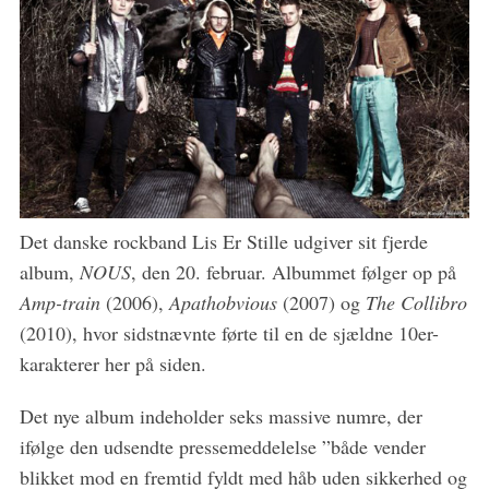
Det danske rockband Lis Er Stille udgiver sit fjerde
album,
NOUS
, den 20. februar. Albummet følger op på
Amp-train
(2006),
Apathobvious
(2007) og
The Collibro
(2010), hvor sidstnævnte førte til en de sjældne 10er-
karakterer her på siden.
S
Det nye album indeholder seks massive numre, der
e
ifølge den udsendte pressemeddelelse ”både vender
a
blikket mod en fremtid fyldt med håb uden sikkerhed og
r