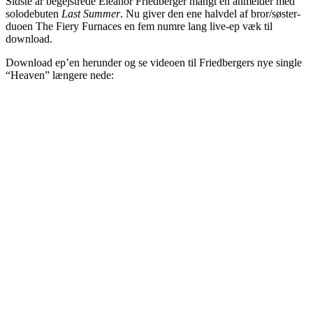
Sidste år begejstrede Eleanor Friedberger mangt en anmelder med
solodebuten
Last Summer
. Nu giver den ene halvdel af bror/søster-
duoen The Fiery Furnaces en fem numre lang live-ep væk til
download.
Download ep’en herunder og se videoen til Friedbergers nye single
“Heaven” længere nede: