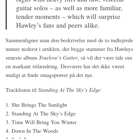
c
guitar solos – as well as more familiar,
h
f
tender moments – which will surprise
o
Hawley’s fans and peers alike.
r
:
Sammenligner man den beskrivelse med de to indlejrede
numre nederst i artiklen, der begge stammer fra Hawleys
seneste album
Truelove’s Gutter
, så vil der være tale om
en markant stilændring. Desværre har det ikke været
muligt at finde smagsprøver på det nye.
Tracklisten til
Standing At The Sky’s Edge
:
1. She Brings The Sunlight
2. Standing At The Sky’s Edge
3. Time Will Bring You Winter
4. Down In The Woods