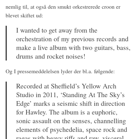
nemlig til, at også den smukt orkestrerede croon er
blevet skiftet ud:
I wanted to get away from the
orchestration of my previous records and
make a live album with two guitars, bass,
drums and rocket noises!
Og I pressemeddelelsen lyder der bl.a. følgende:
Recorded at Sheffield’s Yellow Arch
Studio in 2011, ‘Standing At The Sky’s
Edge’ marks a seismic shift in direction
for Hawley. The album is a euphoric,
S
e
sonic assault on the senses, channelling
a
elements of psychedelia, space rock and
r
ragas with heavy riffs and raw, visceral