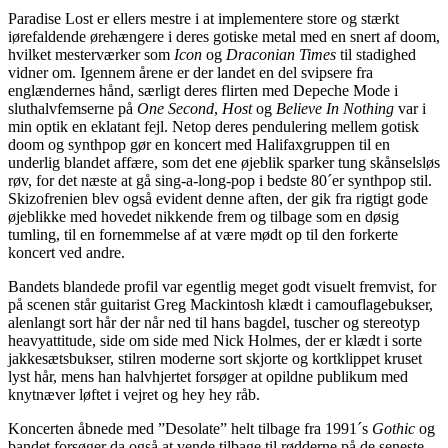
Paradise Lost er ellers mestre i at implementere store og stærkt
iørefaldende ørehængere i deres gotiske metal med en snert af doom,
hvilket mesterværker som
Icon
og
Draconian Times
til stadighed
vidner om. Igennem årene er der landet en del svipsere fra
englændernes hånd, særligt deres flirten med Depeche Mode i
sluthalvfemserne på
One Second
,
Host
og
Believe In Nothing
var i
min optik en eklatant fejl. Netop deres pendulering mellem gotisk
doom og synthpop gør en koncert med Halifaxgruppen til en
underlig blandet affære, som det ene øjeblik sparker tung skånselsløs
røv, for det næste at gå sing-a-long-pop i bedste 80´er synthpop stil.
Skizofrenien blev også evident denne aften, der gik fra rigtigt gode
øjeblikke med hovedet nikkende frem og tilbage som en døsig
tumling, til en fornemmelse af at være mødt op til den forkerte
koncert ved andre.
Bandets blandede profil var egentlig meget godt visuelt fremvist, for
på scenen står guitarist Greg Mackintosh klædt i camouflagebukser,
alenlangt sort hår der når ned til hans bagdel, tuscher og stereotyp
heavyattitude, side om side med Nick Holmes, der er klædt i sorte
jakkesætsbukser, stilren moderne sort skjorte og kortklippet kruset
lyst hår, mens han halvhjertet forsøger at opildne publikum med
knytnæver løftet i vejret og hey hey råb.
Koncerten åbnede med ”Desolate” helt tilbage fra 1991´s
Gothic
og
bandet forsøger da også at vende tilbage til rødderne på de seneste