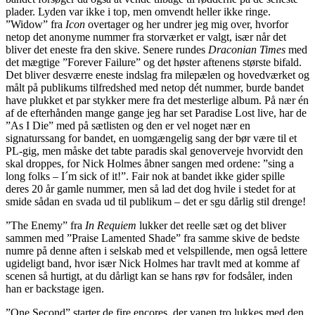
plader. Lyden var ikke i top, men omvendt heller ikke ringe.
”Widow” fra
Icon
overtager og her undrer jeg mig over, hvorfor
netop det anonyme nummer fra storværket er valgt, især når det
bliver det eneste fra den skive. Senere rundes
Draconian Times
med
det mægtige ”Forever Failure” og det høster aftenens største bifald.
Det bliver desværre eneste indslag fra milepælen og hovedværket og
målt på publikums tilfredshed med netop dét nummer, burde bandet
have plukket et par stykker mere fra det mesterlige album. På nær én
af de efterhånden mange gange jeg har set Paradise Lost live, har de
”As I Die” med på sætlisten og den er vel noget nær en
signaturssang for bandet, en uomgængelig sang der bør være til et
PL-gig, men måske det tabte paradis skal genoverveje hvorvidt den
skal droppes, for Nick Holmes åbner sangen med ordene: ”sing a
long folks – I´m sick of it!”. Fair nok at bandet ikke gider spille
deres 20 år gamle nummer, men så lad det dog hvile i stedet for at
smide sådan en svada ud til publikum – det er sgu dårlig stil drenge!
”The Enemy” fra
In Requiem
lukker det reelle sæt og det bliver
sammen med ”Praise Lamented Shade” fra samme skive de bedste
numre på denne aften i selskab med et velspillende, men også lettere
ugideligt band, hvor især Nick Holmes har travlt med at komme af
scenen så hurtigt, at du dårligt kan se hans røv for fodsåler, inden
han er backstage igen.
”One Second” starter de fire encores, der vanen tro lukkes med den