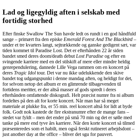
Lad og ligegyldig aften i selskab med
fortidig storhed
Efter finske Swallow The Sun havde ledt os rundt i en god håndfuld
sange – primært fra den episke
Emerald Forest And The Blackbird
–
under et tre kvarters langt, sejtrækkende og ganske gedigent sæt, var
tiden kommet til Paradise Lost. Det er efterhånden 22 år siden
bandet smed deres doom/death debut
Lost Paradise
og efter en
svingende karriere med en del stilskift af mere eller mindre heldig
genrependulering, dannede Lille Vega rammen om en koncert på
deres
Tragic Idol
tour. Det var nu ikke udelukkende den skive
bandet tog udgangspunkt i denne mandag aften, og heldigt for det,
for selvom netop det album er en glimrende tilbagevenden til
fortidens meritter, er der altså masser af gods spredt i deres
efterhånden omfattende diskografi. Helt præcist numre fra ni album
fordeltes på den alt for korte koncert. Når man har så meget
materiale at plukke fra, er 55 min. reel koncert altså for lidt at byde
folk. Godt nok kastede de fire ekstranumre efter de mange fans –
stedet var fyldt – men det ender på små 70 min og det er sølle med
tanke på mere end tyve års karriere. Når den korte koncert så tilmed
præsenteredes som et habilt, men også ferskt rutineret arbejdsdont –
just another day at the office – bliver det sgu for pauvert.