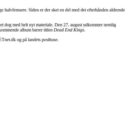
ge halvfemsere. Siden er der sket en del med det efterhånden aldrende
t dog med helt nyt materiale. Den 27. august udkommer nemlig
t kommende album bærer titlen
Dead End Kings
.
ETnet.dk og på landets posthuse.