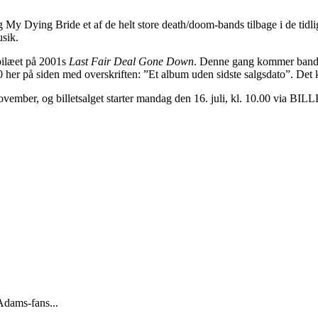
My Dying Bride et af de helt store death/doom-bands tilbage i de tidli
usik.
ubilæet på 2001s
Last Fair Deal Gone Down
. Denne gang kommer bande
0 her på siden med overskriften: ”Et album uden sidste salgsdato”. De
ember, og billetsalget starter mandag den 16. juli, kl. 10.00 via BILL
Adams-fans...