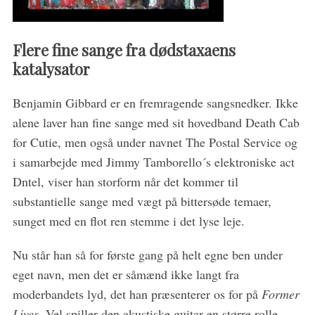
Flere fine sange fra dødstaxaens
katalysator
Benjamin Gibbard er en fremragende sangsnedker. Ikke
alene laver han fine sange med sit hovedband Death Cab
for Cutie, men også under navnet The Postal Service og
i samarbejde med Jimmy Tamborello´s elektroniske act
Dntel, viser han storform når det kommer til
substantielle sange med vægt på bittersøde temaer,
sunget med en flot ren stemme i det lyse leje.
S
e
Nu står han så for første gang på helt egne ben under
a
eget navn, men det er såmænd ikke langt fra
r
moderbandets lyd, det han præsenterer os for på
Former
c
Lives
. Vel spiller den akustiske guitar en større rolle
h