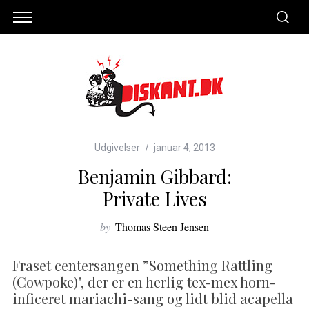
Udgivelser
januar 4, 2013
Benjamin Gibbard:
Private Lives
by
Thomas Steen Jensen
Fraset centersangen ”Something Rattling
(Cowpoke)", der er en herlig tex-mex horn-
inficeret mariachi-sang og lidt blid acapella