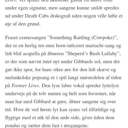
f
under egen signatur, men sangene kunne snildt spredes
o
ud under Death Cabs diskografi uden nogen ville løfte et
r
øje af den grund.
:
Fraset centersangen ”Something Rattling (Cowpoke)”,
der er en herlig tex-mex horn-inficeret mariachi-sang og
lidt blid acapella på åbneren ”Sheperd´s Bush Lullaby”,
er der som nævnt intet nyt under Gibbards sol, men det
gør ikke spor, for hans sikre øre for den lidt skæve og
melankolske popsang er i spil langt størstedelen af tiden
på
Former Lives
. Den lyse labre vokal spreder lyttelyst
undervejs på de tolv numre og helt som forventet, når
man har med Gibbard at gøre, åbner sangene sig over
tid. Hvor de ved første lyt kan synes vel tilfældige og
flygtige med et nik til den søde side, giver tiden dem
pondus og sætter dem fast i øregangene.