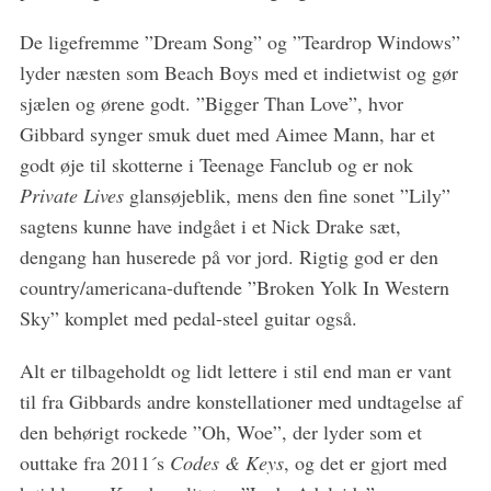
De ligefremme ”Dream Song” og ”Teardrop Windows”
lyder næsten som Beach Boys med et indietwist og gør
sjælen og ørene godt. ”Bigger Than Love”, hvor
Gibbard synger smuk duet med Aimee Mann, har et
godt øje til skotterne i Teenage Fanclub og er nok
Private Lives
glansøjeblik, mens den fine sonet ”Lily”
sagtens kunne have indgået i et Nick Drake sæt,
dengang han huserede på vor jord. Rigtig god er den
country/americana-duftende ”Broken Yolk In Western
Sky” komplet med pedal-steel guitar også.
Alt er tilbageholdt og lidt lettere i stil end man er vant
til fra Gibbards andre konstellationer med undtagelse af
den behørigt rockede ”Oh, Woe”, der lyder som et
outtake fra 2011´s
Codes & Keys
, og det er gjort med