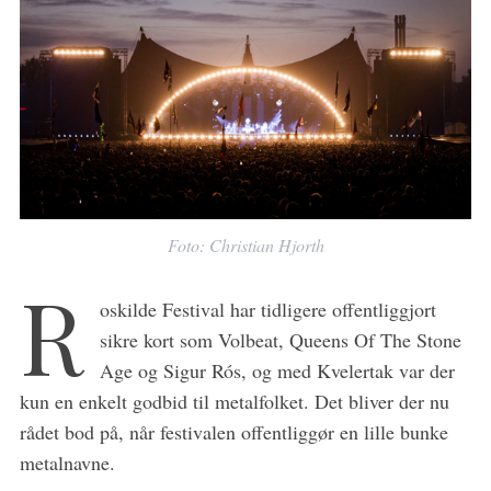
Foto: Christian Hjorth
R
S
oskilde Festival har tidligere offentliggjort
e
sikre kort som Volbeat, Queens Of The Stone
a
Age og Sigur Rós, og med Kvelertak var der
r
c
kun en enkelt godbid til metalfolket. Det bliver der nu
h
rådet bod på, når festivalen offentliggør en lille bunke
f
metalnavne.
o