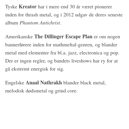
r
Kreator
Tyske
har i mere end 30 år været pionerer
:
inden for thrash metal, og i 2012 udgav de deres seneste
album
Phantom Antichrist
.
The Dillinger Escape Plan
Amerikanske
er om nogen
bannerførere inden for mathmeltal-genren, og blander
metal med elementer fra bl.a. jazz, electronica og pop.
Der er ingen regler, og bandets liveshows har ry for at
gå ekstremt energisk for sig.
Anaal Nathrakh
Engelske
blander black metal,
melodisk dødsmetal og grind core.