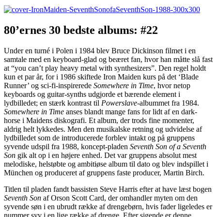
80’ernes 30 bedste albums: #22
Under en turné i Polen i 1984 blev Bruce Dickinson filmet i en
samtale med en keyboard-glad og beæret fan, hvor han måtte slå fast
at “you can’t play heavy metal with synthesizers”. Den regel holdt
kun et par år, for i 1986 skiftede Iron Maiden kurs på det ‘Blade
Runner’ og sci-fi-inspirerede
Somewhere in Time
, hvor netop
keyboards og guitar-synths udgjorde et bærende element i
lydbilledet; en stærk kontrast til
Powerslave-
albummet fra 1984.
Somewhere in Time
anses blandt mange fans for lidt af en dark-
horse i Maidens diskografi. Et album, der trods fine momenter,
aldrig helt lykkedes. Men den musikalske retning og udvidelse af
lydbilledet som de introducerede forblev intakt og på gruppens
syvende udspil fra 1988, koncept-pladen
Seventh Son of a Seventh
Son
gik alt op i en højere enhed. Det var gruppens absolut mest
melodiske, helstøbte og ambitiøse album til dato og blev indspillet i
München og produceret af gruppens faste producer, Martin Birch.
Titlen til pladen fandt bassisten Steve Harris efter at have læst bogen
Seventh Son
af Orson Scott Card, der omhandler myten om den
syvende søn i en ubrudt række af drengebørn, hvis fader ligeledes er
nummer syv i en lige række af drenge. Efter sigende er denne