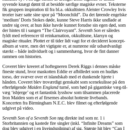
syvende knægt dømt til at besidde særlige magiske evner. Teksterne
fik gruppen inspiration til fra bl.a. okkultisten Aleister Crowley hvis
teorier især satte sine spor på “Moonchild”. Da det førende engelske
‘medium’ Doris Stokes døde, kunne Steve Harris ikke undlade at
undre sig over, at hun ikke havde kunnet forudse sin egen død, som
der hintes til i sangen “The Clairvoyant”.
Seventh Son
er således
fyldt med referencer til reinkarnation, okkultisme, klarsyn og
magiske ritualer. Plottet er til tider lidt vagt for et decideret koncept-
album at være, men det vigtigste er, at numrene står udsædvanligt
stærkt – både individuelt og i sammenhæng, hvor de fint danner
rammen om historien.
Coveret blev kreeret af hoftegneren Derek Riggs i dennes måske
fineste stund, hvor maskotten Eddie er afbilledet som en hudløs
torso, der svæver over et islandskab med et dunkende hjerte i
hånden. Coveret blev troværdigt genskabt som scenekulisse på den
efterfølgende
Maiden England
turné, som bød på gigantiske væg-til-
væg ‘isbjerge’ og et fantastisk lysshow som tilsammen placerede
Iron Maiden som et af firsernes absolut hotteste livebands.
Koncerten fra Birmingham N.E.C. blev filmet og efterfølgende
udgivet på video.
Seventh Son of a Seventh Son
røg direkte ind som nr. 1 i
Storbritannien og kastede fire singler (inkl. “Infinite Dreams” som
dog blev udgivet i en liveindspilning) af sig. Største hit blev “Can I