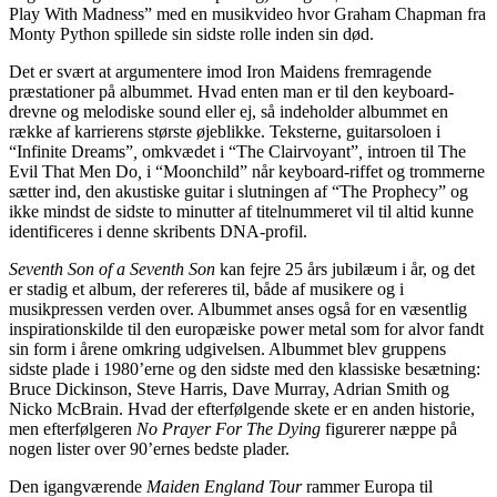
Play With Madness” med en musikvideo hvor Graham Chapman fra
Monty Python spillede sin sidste rolle inden sin død.
Det er svært at argumentere imod Iron Maidens fremragende
præstationer på albummet. Hvad enten man er til den keyboard-
drevne og melodiske sound eller ej, så indeholder albummet en
række af karrierens største øjeblikke. Teksterne, guitarsoloen i
“Infinite Dreams”
,
omkvædet i “The Clairvoyant”
,
introen til The
Evil That Men Do
,
i “Moonchild” når keyboard-riffet og trommerne
sætter ind, den akustiske guitar i slutningen af “The Prophecy” og
ikke mindst de sidste to minutter af titelnummeret vil til altid kunne
identificeres i denne skribents DNA-profil.
Seventh Son of a Seventh Son
kan fejre 25 års jubilæum i år, og det
er stadig et album, der refereres til, både af musikere og i
musikpressen verden over. Albummet anses også for en væsentlig
inspirationskilde til den europæiske power metal som for alvor fandt
sin form i årene omkring udgivelsen. Albummet blev gruppens
sidste plade i 1980’erne og den sidste med den klassiske besætning:
Bruce Dickinson, Steve Harris, Dave Murray, Adrian Smith og
Nicko McBrain. Hvad der efterfølgende skete er en anden historie,
men efterfølgeren
No Prayer For The Dying
figurerer næppe på
nogen lister over 90’ernes bedste plader.
Den igangværende
Maiden England Tour
rammer Europa til