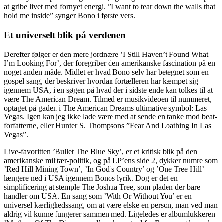
at gribe livet med fornyet energi. ”I want to tear down the walls that
hold me inside” synger Bono i første vers.
Et universelt blik på verdenen
Derefter følger er den mere jordnære ’I Still Haven’t Found What
I’m Looking For’, der foregriber den amerikanske fascination på en
noget anden måde. Midlet er hvad Bono selv har betegnet som en
gospel sang, der beskriver hvordan fortælleren har kæmpet sig
igennem USA, i en søgen på hvad der i sidste ende kan tolkes til at
være The American Dream. Tilmed er musikvideoen til nummeret,
optaget på gaden i The American Dreams ultimative symbol: Las
Vegas. Igen kan jeg ikke lade være med at sende en tanke mod beat-
forfatterne, eller Hunter S. Thompsons ”Fear And Loathing In Las
Vegas”.
Live-favoritten ’Bullet The Blue Sky’, er et kritisk blik på den
amerikanske militær-politik, og på LP’ens side 2, dykker numre som
’Red Hill Mining Town’, ’In God’s Country’ og ’One Tree Hill’
længere ned i USA igennem Bonos lyrik. Dog er det en
simplificering at stemple The Joshua Tree, som pladen der bare
handler om USA. En sang som ’With Or Without You’ er en
universel kærlighedssang, om at være elske en person, man ved man
aldrig vil kunne fungerer sammen med. Ligeledes er albumlukkeren