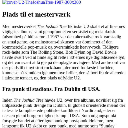
Plads til et mesterværk
Med mesterværket
The Joshua Tree
fik irske U2 skabt et af firsernes
vigtigste albums, samt genopfundet en seriøsitet og melankolsk
følsomhed på hitlisterne. I 1987 var den alternative rock var stadig
en smal genre, og mainstream-diskursen var domineret af den
kommercielle pop-musik og oversminkede heavy-rock. Tidligere
rock-helte som The Rolling Stone, Bob Dylan og David Bowie
havde svært ved at finde sig til rette i 80’ernes nye digitaliserede lyd,
og det var svært at få øje på de oplagte arvtagere. Med andre ord var
der plads til et nyt stort rock-band, der med fodfæste i fortiden,
kunne se på samtiden igennem nye briller, der så bort fra de allerede
i talesatte temaer, og den plads udfyldte U2.
Fra punk til stadions. Fra Dublin til USA.
Inden
The Joshua Tree
havde U2, over fire albums, udviklet sig fra
utilpassede punk-drenge fra Dublin, til globalt orienterede mænd der
italesatte komplicerede politiske konflikter i Nordirland, eller en
næsten glemt borgerrettighedskamp i USA. Som udgangspunkt
forsøgte bandet at efterligne punk og post-punk idolerne, men
langsomt fik U2 skabt en pæn punk, med numre som “Sunday