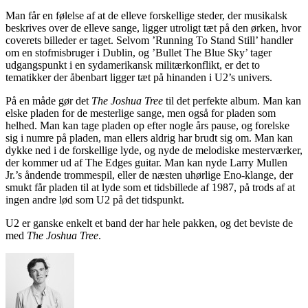
Man får en følelse af at de elleve forskellige steder, der musikalsk
beskrives over de elleve sange, ligger utroligt tæt på den ørken, hvor
coverets billeder er taget. Selvom ’Running To Stand Still’ handler
om en stofmisbruger i Dublin, og ’Bullet The Blue Sky’ tager
udgangspunkt i en sydamerikansk militærkonflikt, er det to
tematikker der åbenbart ligger tæt på hinanden i U2’s univers.
På en måde gør det
The Joshua Tree
til det perfekte album. Man kan
elske pladen for de mesterlige sange, men også for pladen som
helhed. Man kan tage pladen op efter nogle års pause, og forelske
sig i numre på pladen, man ellers aldrig har brudt sig om. Man kan
dykke ned i de forskellige lyde, og nyde de melodiske mesterværker,
der kommer ud af The Edges guitar. Man kan nyde Larry Mullen
Jr.’s åndende trommespil, eller de næsten uhørlige Eno-klange, der
smukt får pladen til at lyde som et tidsbillede af 1987, på trods af at
ingen andre lød som U2 på det tidspunkt.
U2 er ganske enkelt et band der har hele pakken, og det beviste de
med
The Joshua Tree
.