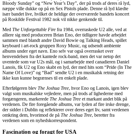
Bloody Sunday” og “New Year’s Day”, der på trods af deres rå lyd,
næppe ville dukke op på en Sex Pistols plade. Denne rå lyd klædte
især bandet live, hvilket de heldige der overværede bandets koncert
på Roskilde Festival 1982 nok vil nikke genkende til.
Med
The Unforgettable Fire
fra 1984, overraskede U2 alle, ved at
alliere sig med produceren Brian Eno, der tidligere havde arbejdet
sammen med blandt andre David Bowie og Talking Heads, spillet
keyboard i art-rock gruppen Roxy Music, og udsendt ambiente
albums under eget navn. Eno selv var også overrasket over
henvendelsen fra det kantede rock-band, men det var netop det
uventede som var U2s mål, og i samarbejde med canadieren Daniel
Lanois, fik U2 og Eno skabt en lyd, der med hits som “Pride (In The
Name Of Love)” og “Bad” sendte U2 i en musikalsk retning der
ikke kun kunne begrænses til en enkelt plade.
Efterfølgeren blev
The Joshua Tree
, hvor Eno og Lanois, igen blev
valgt som musikalske vejledere, men på trods af lighederne med
forgængeren, markerede
The Joshua Tree
et markant andet blik på
verdenen. De fire foregående albums, var lyden af fire irske drenge,
der sidder i Dublin og reflekterer over deres eget liv, samt verdenen
omkring dem, hvorimod de på
The Joshua Tree
, beretter fra
verdenen som en nyhedskorrespondent.
Fascination og foragt for USA