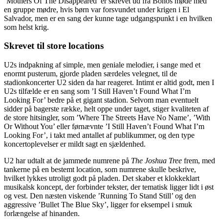
’Mothers Of The Disappeared’ er skrevet ud fra Bonos møde med
en gruppe mødre, hvis børn var forsvundet under krigen i El
Salvador, men er en sang der kunne tage udgangspunkt i en hvilken
som helst krig.
Skrevet til store locations
U2s indpakning af simple, men geniale melodier, i sange med et
enormt pusterum, gjorde pladen særdeles velegnet, til de
stadionkoncerter U2 siden da har reageret. Intimt er altid godt, men I
U2s tilfælde er en sang som ’I Still Haven’t Found What I’m
Looking For’ bedre på et gigant stadion. Selvom man eventuelt
sidder på bagerste række, helt oppe under taget, stiger kvaliteten af
de store hitsingler, som ’Where The Streets Have No Name’, ’With
Or Without You’ eller førnævnte ’I Still Haven’t Found What I’m
Looking For’, i takt med antallet af publikummer, og den type
koncertoplevelser er mildt sagt en sjældenhed.
U2 har udtalt at de jammede numrene på
The Joshua Tree
frem, med
tankerne på en bestemt location, som numrene skulle beskrive,
hvilket lykkes utroligt godt på pladen. Det skaber et klokkeklart
musikalsk koncept, der forbinder tekster, der tematisk ligger lidt i øst
og vest. Den næsten viskende ’Running To Stand Still’ og den
aggressive ’Bullet The Blue Sky’, ligger for eksempel i smuk
forlængelse af hinanden.