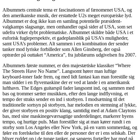
Albummets centrale tema er fascinationen af fænomenet USA, og
den amerikanske musik, der erstattede U2s meget europæiske lyd.
Albummet er dog ikke kun en samling potentielle præsident-
valgkamps slagsange, men omhandler også sider af USA, som set
udefra virker dybt problematiske. Albummet skildre både USA i et
euforisk fugleperspektiv, et gadeplansblik på USA’s muligheder,
samt USA’s problemer. Alt sammen i en kombination der sender
tanker mod lyriske forbilleder som Allen Ginsberg, der også
optræder på outtaket “America”, fra jubilæums udgivelsen fra 2007.
Albummets første nummer, er den majestætiske klassiker “Where
The Streets Have No Name”. Langsomt hører man luftige
keyboard-toner fade frem, og med lidt fantasi kan man forestille sig
man sidder i en flyvemaskine der er ved at lande i en amerikansk
lufthavn. The Edges guitarspil fader langsomt ind, og sammen med
bas og trommer sætter musikken, efter den lange indflyvning, et
tempo der straks sender en ind i storbyen. I modsætning til det
traditionelle sortsyn på storbyen, har melodien en stemning af lykke,
der giver storbyen en positiv klang, samtidig med at Adam Claytons
bas, med sine maskinegeværsagtige underdelinger, markerer byens
tempo, og hurtige puls. Man forestiller sig at man kører rundt i en
storby som Los Angeles eller New York, på en varm sommerdag, og
føler en forelskelse til den eller de personer der er i ens selskab. Der
bliver ryddet op i de tunge tanker, og sangens fortæller har mod på