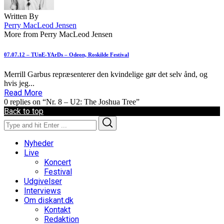
Written By
Perry MacLeod Jensen
More from Perry MacLeod Jensen
07.07.12 – TUnE-YArDs – Odeon, Roskilde Festival
Merrill Garbus repræsenterer den kvindelige gør det selv ånd, og
hvis jeg...
Read More
0 replies on “Nr. 8 – U2: The Joshua Tree”
Back to top
Search
Search
for:
Nyheder
Live
Koncert
Festival
Udgivelser
Interviews
Om diskant.dk
Kontakt
Redaktion