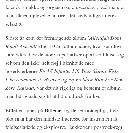
fejende smukke og orgiastiske crescendoer, ved man, at
man får en oplevelse ud over det sædvanlige i deres
selskab.
Sidste år kom det fremragende album
`Allelujah Dont
Bend! Ascend!
efter 10 års albumpause, hvor samtlige
anmeldere hev de store superlativer op af kridthuset og
selvom den ikke helt fløj i øjenhøjde med
hovedværkerne
F# A# Infinite
,
Lift Your Skinny Fists
Like Antennas To Heaven
og Ep´en
Slow Riot For New
Zerø Kanada
, var det alt rigeligt og bestemt et album,
man bør glæde sig til at høre udtræk fra live.
Billetter købes på
Billetnet
og der er mødepligt, hvis
blot man har den mindste interesse for instrumentalt
følelsesladede og eksplosive lækkerier i postrock-regi.