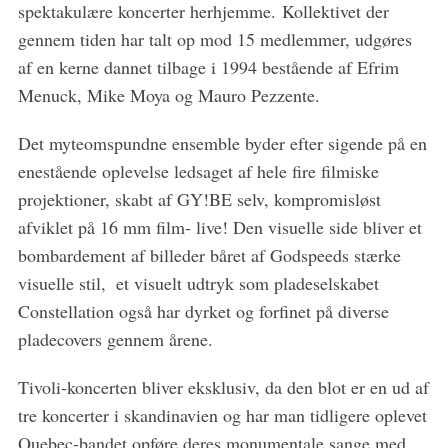
spektakulære koncerter herhjemme. Kollektivet der
S
gennem tiden har talt op mod 15 medlemmer, udgøres
e
a
af en kerne dannet tilbage i 1994 bestående af Efrim
r
Menuck, Mike Moya og Mauro Pezzente.
c
h
Det myteomspundne ensemble byder efter sigende på en
f
enestående oplevelse ledsaget af hele fire filmiske
o
r
projektioner, skabt af GY!BE selv, kompromisløst
:
afviklet på 16 mm film- live! Den visuelle side bliver et
bombardement af billeder båret af Godspeeds stærke
visuelle stil, ­ et visuelt udtryk som pladeselskabet
Constellation også har dyrket og forfinet på diverse
pladecovers gennem årene.
Tivoli-koncerten bliver eksklusiv, da den blot er en ud af
tre koncerter i skandinavien og har man tidligere oplevet
Quebec-bandet opføre deres monumentale sange med