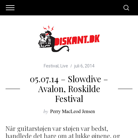
Festival
,
Live
juli 6, 2014
05.07.14 – Slowdive –
Avalon, Roskilde
Festival
by
Perry MacLeod Jensen
Når guitarstøjen var støjen var bedst,
handlede det bare om at lukke øjnene, og