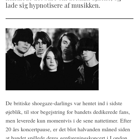
lade sig hypnotisere af musikken.
De britiske shoegaze-darlings var hentet ind i sidste
øjeblik, til stor begejstring for bandets dedikerede fans,
men leverede kun momentvis i de sene nattetimer. Efter
20 års koncertpause, er det blot halvanden måned siden
at bandet spillede deres genforeningskoncert i London,