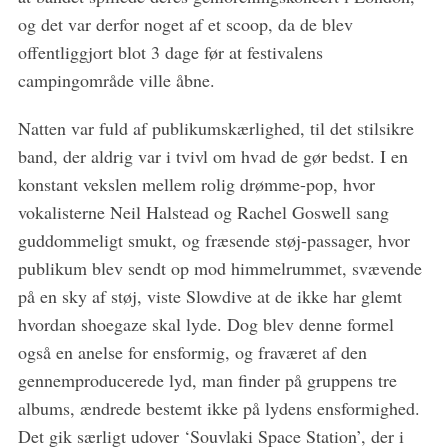
og det var derfor noget af et scoop, da de blev
offentliggjort blot 3 dage før at festivalens
campingområde ville åbne.
Natten var fuld af publikumskærlighed, til det stilsikre
S
band, der aldrig var i tvivl om hvad de gør bedst. I en
e
a
konstant vekslen mellem rolig drømme-pop, hvor
r
vokalisterne Neil Halstead og Rachel Goswell sang
c
guddommeligt smukt, og fræsende støj-passager, hvor
h
publikum blev sendt op mod himmelrummet, svævende
f
o
på en sky af støj, viste Slowdive at de ikke har glemt
r
hvordan shoegaze skal lyde. Dog blev denne formel
:
også en anelse for ensformig, og fraværet af den
gennemproducerede lyd, man finder på gruppens tre
albums, ændrede bestemt ikke på lydens ensformighed.
Det gik særligt udover ‘Souvlaki Space Station’, der i