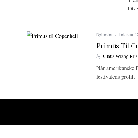
e
Disc
a
r
c
h
Nyheder
februar 1
f
Primus Til C
o
r
by
Claus Wrang Riis
:
Når amerikanske Pr
festivalens profil