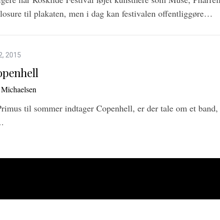
losure til plakaten, men i dag kan festivalen offentliggøre…
2, 2015
openhell
 Michaelsen
imus til sommer indtager Copenhell, er der tale om et band, 
….