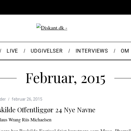
LIVE
UDGIVELSER
INTERVIEWS
OM 
Februar, 2015
der
februar 26, 2015
kilde Offentliggør 24 Nye Navne
laus Wrang Riis Michaelsen
igere har Roskilde Festival føjet kunstnere som Muse, Pharre