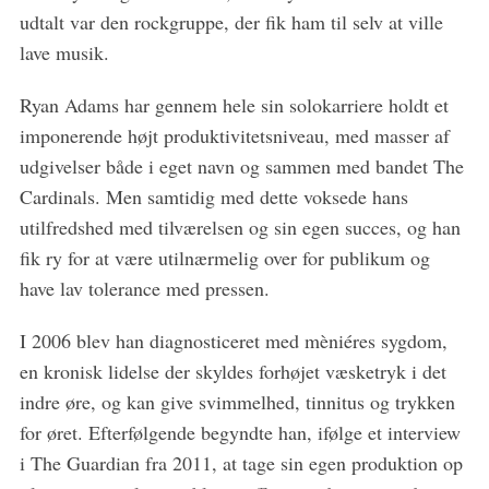
udtalt var den rockgruppe, der fik ham til selv at ville
lave musik.
Ryan Adams har gennem hele sin solokarriere holdt et
imponerende højt produktivitetsniveau, med masser af
udgivelser både i eget navn og sammen med bandet The
Cardinals. Men samtidig med dette voksede hans
utilfredshed med tilværelsen og sin egen succes, og han
fik ry for at være utilnærmelig over for publikum og
S
have lav tolerance med pressen.
e
a
I 2006 blev han diagnosticeret med mèniéres sygdom,
r
c
en kronisk lidelse der skyldes forhøjet væsketryk i det
h
indre øre, og kan give svimmelhed, tinnitus og trykken
f
for øret. Efterfølgende begyndte han, ifølge et interview
o
i The Guardian fra 2011, at tage sin egen produktion op
r
: