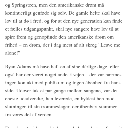
og Springsteen, men den amerikanske drøm må
kontinuerligt genføde sig selv. De gamle helte skal have
lov til at dø i fred, og for at den nye generation kan finde
et fælles udgangspunkt, skal nye sangere have lov til at
spire frem og genopfinde den amerikanske drøm om
frihed – en drøm, der i dag mest af alt skreg “Leave me
alone!”
Ryan Adams må have haft en af sine dårlige dage, eller
også har der været noget andet i vejen – der var nærmest
ingen kontakt med publikum og ingen åbenhed fra hans
side. Udover tak et par gange mellem sangene, var det
eneste udadvendte, han leverede, en hyldest hen mod
slutningen til sin trommeslager, der åbenbart stammer
fra vores del af verden.
Den slags trækker ned i den samlede vurdering, for godt