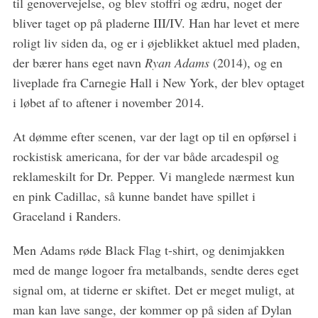
til genovervejelse, og blev stoffri og ædru, noget der
bliver taget op på pladerne III/IV. Han har levet et mere
roligt liv siden da, og er i øjeblikket aktuel med pladen,
der bærer hans eget navn
Ryan Adams
(2014), og en
liveplade fra Carnegie Hall i New York, der blev optaget
i løbet af to aftener i november 2014.
At dømme efter scenen, var der lagt op til en opførsel i
rockistisk americana, for der var både arcadespil og
reklameskilt for Dr. Pepper. Vi manglede nærmest kun
en pink Cadillac, så kunne bandet have spillet i
Graceland i Randers.
Men Adams røde Black Flag t-shirt, og denimjakken
med de mange logoer fra metalbands, sendte deres eget
signal om, at tiderne er skiftet. Det er meget muligt, at
man kan lave sange, der kommer op på siden af Dylan