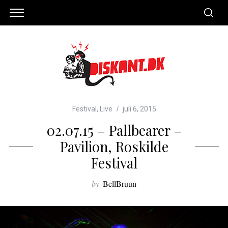
Festival
,
Live
juli 6, 2015
02.07.15 – Pallbearer –
Pavilion, Roskilde
Festival
by
BellBruun