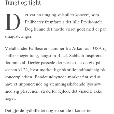
Tungt og tight
D
et var en tung og velspillet koncert, som
Pallbearer fremførte i det lille Paviliontelt.
Dog kunne det havde været godt med et par
S
småjusteringer.
e
a
Metalbandet Pallbearer stammer fra Arkansas i USA og
r
c
spiller meget tung, langsom Black Sabbath-inspireret
h
doommetal. Derfor passede det perfekt, at de gik på
f
scenen kl.22, hvor mørket lige så stille indfandt sig på
o
koncertpladsen. Bandet udnyttede mørket fint ved at
r
:
have et imponerende og stemningsskabende lysshow
med sig på scenen, så derfor fejlede det visuelle ikke
noget.
Det gjorde lydbilledet dog en smule i koncertens