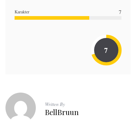
7
Karakter
7
Written By
BellBruun