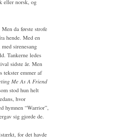
k eller norsk, og
 Men da første strofe
fra hende. Med en
un med sirenesang
old. Tankerne ledes
val sidste år. Men
es tekster emmer af
ting Me As A Friend
 som stod hun helt
gedans, hvor
med hymnen “Warrior”,
ergav sig gjorde de.
tærkt, for det havde