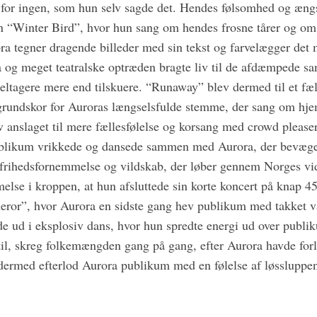
ge for ingen, som hun selv sagde det. Hendes følsomhed og æng
 “Winter Bird”, hvor hun sang om hendes frosne tårer og om at
ra tegner dragende billeder med sin tekst og farvelægger det
a og meget teatralske optræden bragte liv til de afdæmpede sa
eltagere mere end tilskuere. “Runaway” blev dermed til et fæl
rundskor for Auroras længselsfulde stemme, der sang om hjemv
ev anslaget til mere fællesfølelse og korsang med crowd plea
blikum vrikkede og dansede sammen med Aurora, der bevæged
 frihedsfornemmelse og vildskab, der løber gennem Norges vi
lse i kroppen, at hun afsluttede sin korte koncert på knap 
eror”, hvor Aurora en sidste gang hev publikum med takket 
e ud i eksplosiv dans, hvor hun spredte energi ud over publ
til, skreg folkemængden gang på gang, efter Aurora havde for
dermed efterlod Aurora publikum med en følelse af løssluppe