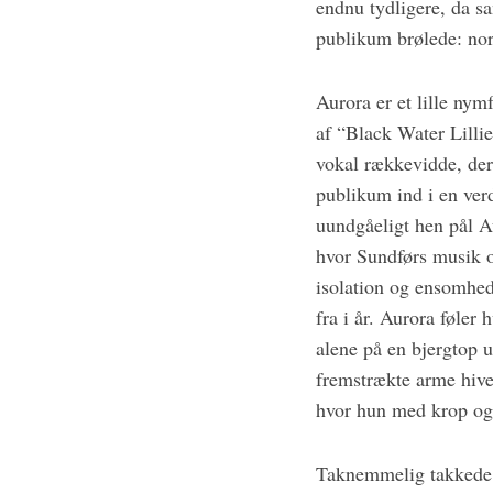
endnu tydligere, da sa
publikum brølede: nor
Aurora er et lille nym
af “Black Water Lilli
S
vokal rækkevidde, der 
e
publikum ind i en verd
a
uundgåeligt hen pål A
r
c
hvor Sundførs musik o
h
isolation og ensomhe
f
fra i år. Aurora føler
o
alene på en bjergtop 
r
:
fremstrækte arme hive
hvor hun med krop og s
Taknemmelig takkede 