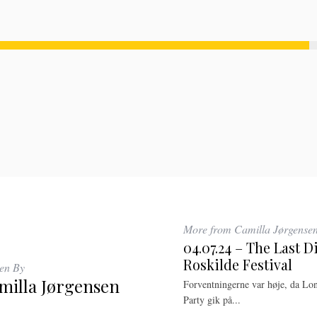
More from Camilla Jørgense
04.07.24 – The Last D
Roskilde Festival
ten By
milla Jørgensen
Forventningerne var høje, da Lo
Party gik på...