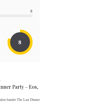
8
8
n
inner Party – Eos,
ndon bandet The Last Dinner