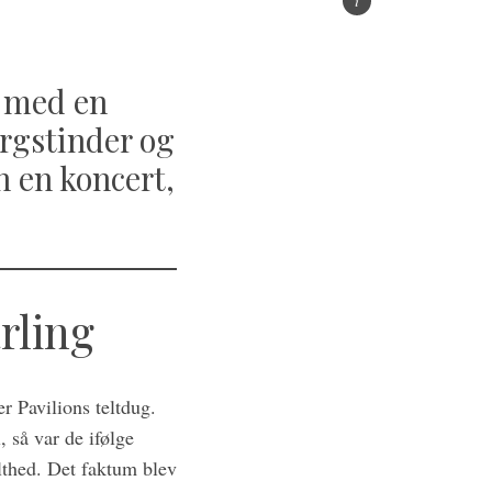
 med en
ergstinder og
n en koncert,
rling
er Pavilions teltdug.
, så var de ifølge
olthed. Det faktum blev