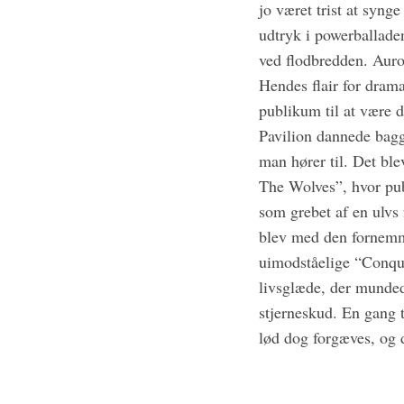
jo været trist at syn
udtryk i powerballaden
ved flodbredden. Auro
Hendes flair for dram
publikum til at være d
Pavilion dannede bagg
man hører til. Det bl
The Wolves”, hvor pu
som grebet af en ulvs
blev med den fornemme
uimodståelige “Conqu
livsglæde, der munded
stjerneskud. En gang 
lød dog forgæves, og 