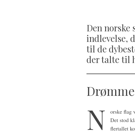
Den norske 
indlevelse, 
til de dybes
der talte til
Drømmen
N
orske flag 
Det stod kl
flertallet 