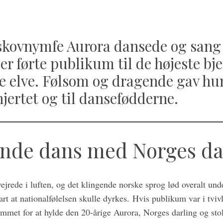
skovnymfe Aurora dansede og sang
der førte publikum til de højeste bj
te elve. Følsom og dragende gav hu
 hjertet og til dansefødderne.
de dans med Norges da
vejrede i luften, og det klingende norske sprog lød overalt und
art at nationalfølelsen skulle dyrkes. Hvis publikum var i tvivl
kommet for at hylde den 20-årige Aurora, Norges darling og st