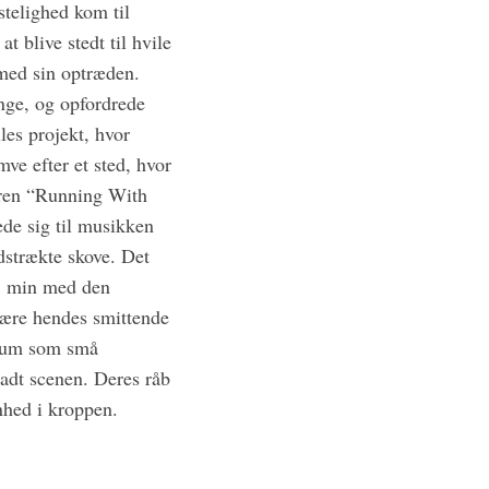
stelighed kom til
 blive stedt til hvile
 med sin optræden.
nge, og opfordrede
les projekt, hvor
e efter et sted, hvor
seren “Running With
e sig til musikken
dstrækte skove. Det
45 min med den
være hendes smittende
ikum som små
ladt scenen. Deres råb
nhed i kroppen.