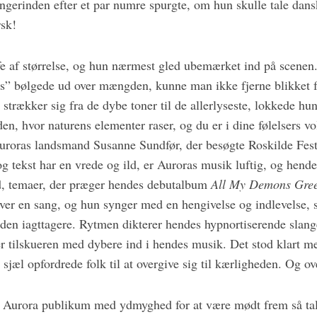
ngerinden efter et par numre spurgte, om hun skulle tale dans
sk!
fe af størrelse, og hun nærmest gled ubemærket ind på scenen.
es” bølgede ud over mængden, kunne man ikke fjerne blikket 
strækker sig fra de dybe toner til de allerlyseste, lokkede h
en, hvor naturens elementer raser, og du er i dine følelsers v
uroras landsmand Susanne Sundfør, der besøgte Roskilde Festi
g tekst har en vrede og ild, er Auroras musik luftig, og hend
d, temaer, der præger hendes debutalbum
All My Demons Gree
 hver en sang, og hun synger med en hengivelse og indlevelse,
uden iagttagere. Rytmen dikterer hendes hypnortiserende slan
r tilskueren med dybere ind i hendes musik. Det stod klart 
jæl opfordrede folk til at overgive sig til kærligheden. Og ov
Aurora publikum med ydmyghed for at være mødt frem så tals