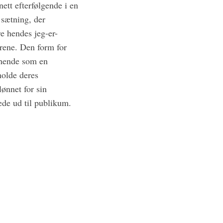
tt efterfølgende i en
 sætning, der
e hendes jeg-er-
rene. Den form for
 hende som en
olde deres
ønnet for sin
ede ud til publikum.