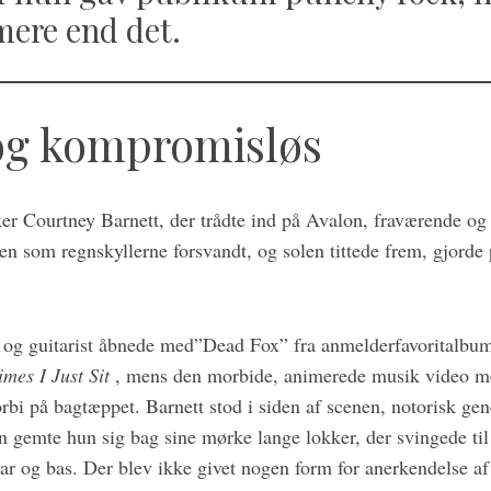
mere end det.
og kompromisløs
ker Courtney Barnett, der trådte ind på Avalon, fraværende og
en som regnskyllerne forsvandt, og solen tittede frem, gjorde
r og guitarist åbnede med”Dead Fox” fra anmelderfavoritalb
mes I Just Si
t
, mens den morbide, animerede musik video med
rbi på bagtæppet. Barnett stod i siden af scenen, notorisk ge
mte hun sig bag sine mørke lange lokker, der svingede til t
tar og bas. Der blev ikke givet nogen form for anerkendelse a