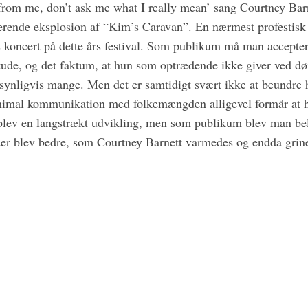
rom me, don’t ask me what I really mean’ sang Courtney Barne
erende eksplosion af “Kim’s Caravan”. En nærmest profestisk
ns koncert på dette års festival. Som publikum må man accepter
tude, og det faktum, at hun som optrædende ikke giver ved dø
ndsynligvis mange. Men det er samtidigt svært ikke at beundre
inimal kommunikation med folkemængden alligevel formår at h
ev en langstrækt udvikling, men som publikum blev man bel
der blev bedre, som Courtney Barnett varmedes og endda grin