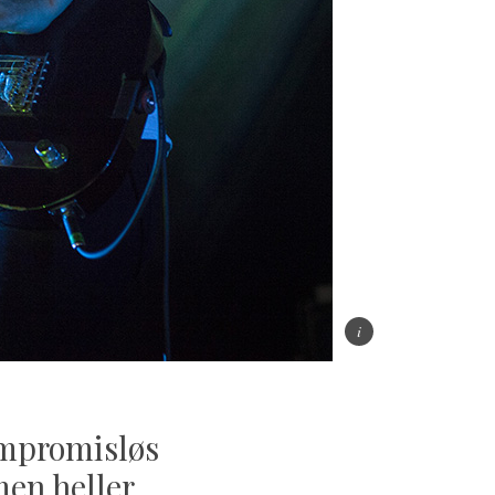
ompromisløs
men heller