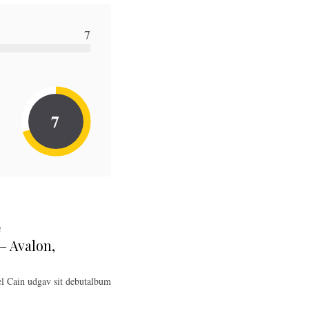
7
7
n
 – Avalon,
l Cain udgav sit debutalbum