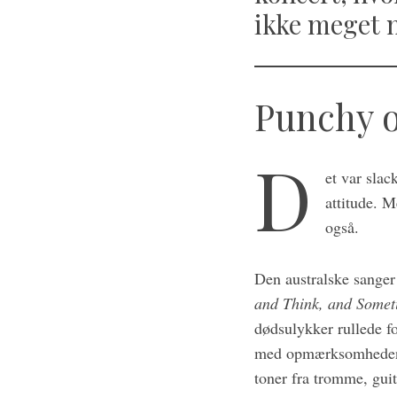
ikke meget 
S
e
a
Punchy 
r
c
D
h
et var slac
f
o
attitude. M
r
også.
:
Den australske sange
and Think, and Someti
dødsulykker rullede fo
med opmærksomheden ge
toner fra tromme, gui