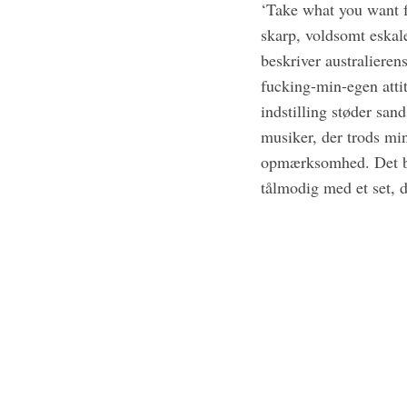
‘Take what you want f
skarp, voldsomt eskal
beskriver australiere
fucking-min-egen atti
indstilling støder sa
musiker, der trods m
opmærksomhed. Det bl
tålmodig med et set, 