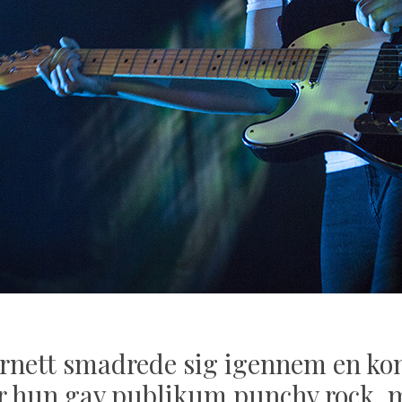
rnett smadrede sig igennem en k
or hun gav publikum punchy rock, 