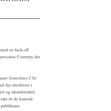
 med en fuck-off
 personen Courtney det
ummet
Sometimes I Sit
 dyr involveret i
nert og ukomfortabel
akt til de kantede
f publikums