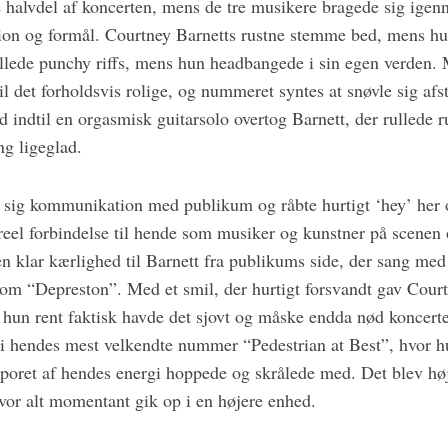
te halvdel af koncerten, mens de tre musikere bragede sig ige
ion og formål. Courtney Barnetts rustne stemme bed, mens hu
illede punchy riffs, mens hun headbangede i sin egen verden
il det forholdsvis rolige, og nummeret syntes at snøvle sig af
ld indtil en orgasmisk guitarsolo overtog Barnett, der rullede r
ng ligeglad.
sig kommunikation med publikum og råbte hurtigt ‘hey’ her 
el forbindelse til hende som musiker og kunstner på scenen o
en klar kærlighed til Barnett fra publikums side, der sang me
lsom “Depreston”. Med et smil, der hurtigt forsvandt gav Court
t hun rent faktisk havde det sjovt og måske endda nød koncert
t i hendes mest velkendte nummer “Pedestrian at Best”, hvor 
sporet af hendes energi hoppede og skrålede med. Det blev hø
hvor alt momentant gik op i en højere enhed.