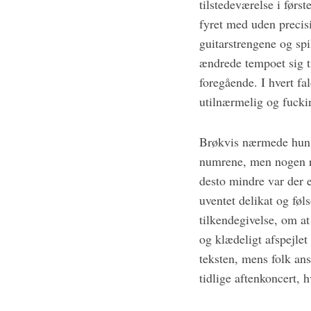
tilstedeværelse i førs
fyret med uden precis
guitarstrengene og sp
ændrede tempoet sig t
foregående. I hvert fa
utilnærmelig og fucki
Brøkvis nærmede hun 
numrene, men nogen re
desto mindre var der 
uventet delikat og fø
tilkendegivelse, om a
og klædeligt afspejle
teksten, mens folk an
tidlige aftenkoncert, 