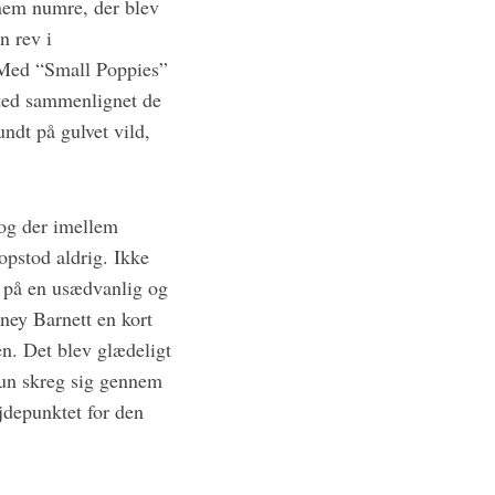
nnem numre, der blev
n rev i
. Med “Small Poppies”
sted sammenlignet de
undt på gulvet vild,
og der imellem
pstod aldrig. Ikke
d på en usædvanlig og
ney Barnett en kort
en. Det blev glædeligt
hun skreg sig gennem
jdepunktet for den