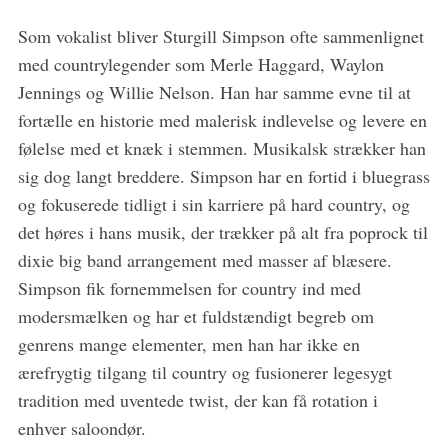
Som vokalist bliver Sturgill Simpson ofte sammenlignet
med countrylegender som Merle Haggard, Waylon
Jennings og Willie Nelson. Han har samme evne til at
S
fortælle en historie med malerisk indlevelse og levere en
e
følelse med et knæk i stemmen. Musikalsk strækker han
a
r
sig dog langt breddere. Simpson har en fortid i bluegrass
c
og fokuserede tidligt i sin karriere på hard country, og
h
det høres i hans musik, der trækker på alt fra poprock til
f
dixie big band arrangement med masser af blæsere.
o
r
Simpson fik fornemmelsen for country ind med
:
modersmælken og har et fuldstændigt begreb om
genrens mange elementer, men han har ikke en
ærefrygtig tilgang til country og fusionerer legesygt
tradition med uventede twist, der kan få rotation i
enhver saloondør.