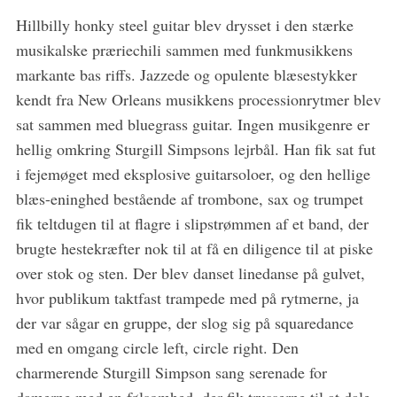
Hillbilly honky steel guitar blev drysset i den stærke
musikalske præriechili sammen med funkmusikkens
markante bas riffs. Jazzede og opulente blæsestykker
kendt fra New Orleans musikkens processionrytmer blev
sat sammen med bluegrass guitar. Ingen musikgenre er
hellig omkring Sturgill Simpsons lejrbål. Han fik sat fut
i fejemøget med eksplosive guitarsoloer, og den hellige
blæs-eninghed bestående af trombone, sax og trumpet
fik teltdugen til at flagre i slipstrømmen af et band, der
brugte hestekræfter nok til at få en diligence til at piske
over stok og sten. Der blev danset linedanse på gulvet,
hvor publikum taktfast trampede med på rytmerne, ja
der var sågar en gruppe, der slog sig på squaredance
med en omgang circle left, circle right. Den
charmerende Sturgill Simpson sang serenade for
damerne med en følsomhed, der fik trusserne til at dale.