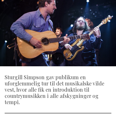
Sturgill Simpson gav publikum en
uforglemmelig tur til det musikalske vilde
vest, hvor alle fik en introduktion til
countrymusikken i alle afskygninger og
tempi.