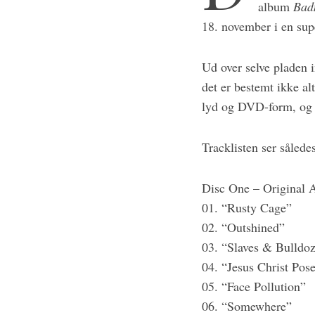
album
Bad
18. november i en sup
Ud over selve pladen 
det er bestemt ikke al
lyd og DVD-form, og d
Tracklisten ser sålede
Disc One – Original 
01. “Rusty Cage”
02. “Outshined”
03. “Slaves & Bulldoz
04. “Jesus Christ Pos
05. “Face Pollution”
06. “Somewhere”