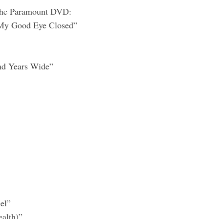
 The Paramount DVD:
 My Good Eye Closed”
d Years Wide”
el”
ealth)”