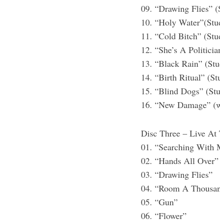
09. “Drawing Flies” (
10. “Holy Water”(Stu
11. “Cold Bitch” (Stu
12. “She’s A Politicia
13. “Black Rain” (Stu
14. “Birth Ritual” (St
15. “Blind Dogs” (Stu
16. “New Damage” (w
Disc Three – Live At 
01. “Searching With
02. “Hands All Over”
03. “Drawing Flies”
04. “Room A Thousan
05. “Gun”
06. “Flower”