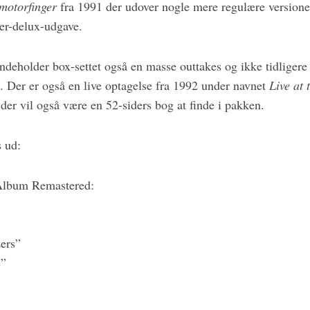
motorfinger
fra 1991 der udover nogle mere regulære version
er-delux-udgave.
indeholder box-settet også en masse outtakes og ikke tidliger
t. Der er også en live optagelse fra 1992 under navnet
Live at
er vil også være en 52-siders bog at finde i pakken.
s ud:
Album Remastered:
ers”
e”