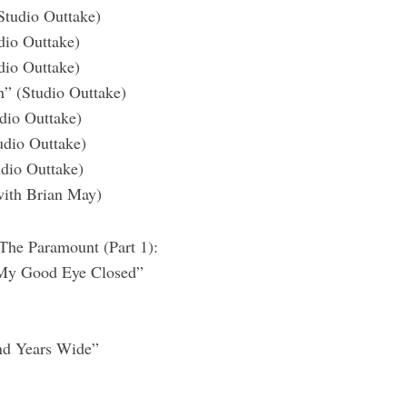
Studio Outtake)
dio Outtake)
dio Outtake)
n” (Studio Outtake)
dio Outtake)
udio Outtake)
dio Outtake)
ith Brian May)
The Paramount (Part 1):
 My Good Eye Closed”
d Years Wide”