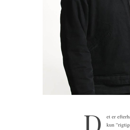
D
et er efter
kun “rigtig