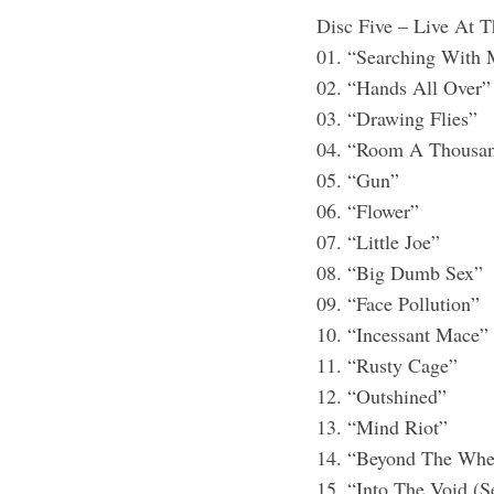
Disc Five – Live At
01. “Searching With
02. “Hands All Over”
03. “Drawing Flies”
04. “Room A Thousan
05. “Gun”
06. “Flower”
07. “Little Joe”
08. “Big Dumb Sex”
09. “Face Pollution”
10. “Incessant Mace”
11. “Rusty Cage”
12. “Outshined”
13. “Mind Riot”
14. “Beyond The Whe
15. “Into The Void (S