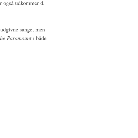
er også udkommer d.
e udgivne sange, men
 the Paramount
i både