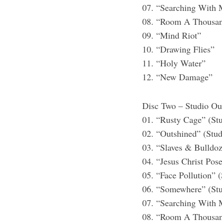
07. “Searching With
08. “Room A Thousan
09. “Mind Riot”
10. “Drawing Flies”
S
e
11. “Holy Water”
a
12. “New Damage”
r
c
Disc Two – Studio Ou
h
f
01. “Rusty Cage” (St
o
02. “Outshined” (Stud
r
03. “Slaves & Bulldoz
:
04. “Jesus Christ Pos
05. “Face Pollution” 
06. “Somewhere” (Stu
07. “Searching With 
08. “Room A Thousan