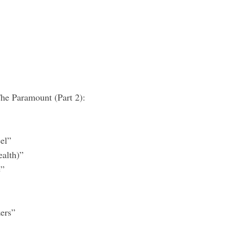
he Paramount (Part 2):
el”
ealth)”
e”
ers”