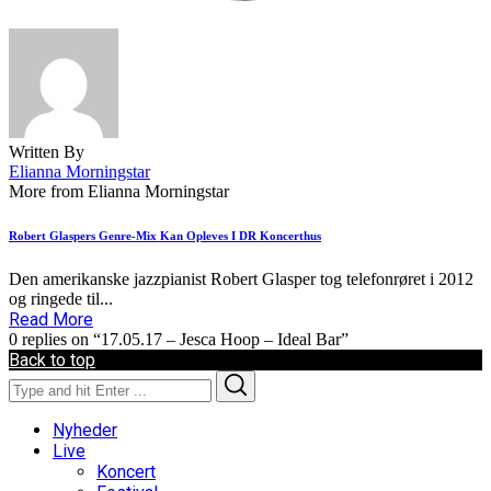
Written By
Elianna Morningstar
More from Elianna Morningstar
Robert Glaspers Genre-Mix Kan Opleves I DR Koncerthus
Den amerikanske jazzpianist Robert Glasper tog telefonrøret i 2012
og ringede til...
Read More
0 replies on “17.05.17 – Jesca Hoop – Ideal Bar”
Back to top
Search
Search
for:
Nyheder
Live
Koncert