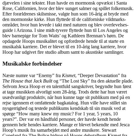
djævelen i sine tekster. Hun havde en mormonsk opvækst i Santa
Rose, Californien, hvor der blev sunget salmer og spillet folkemusik.
Efter forældrenes skilsmisse, valgte hun som 16-årig at bryde med
den mormonske kirke. Hun flyttede til de californiske vildmarks-
områder, hvor hun levede i takt med naturen og blev overlevelses-
guide i Arizona. I sine midt-tyvere flyttede hun til Los Angeles og
blev barnepige for Tom Waits’ og Kathleen Brennan’s børn. De
opdagede Hoops musikalitet og opfordrede hende til at starte en
musikalsk karriere. Det er blevet til en 10-årig lang karriere, hvor
Hoop har udgivet fire studio album samt to akustiske samlinger.
Musikalske forbindelser
Næste numre var “Enemy” fra
Kismet
, “Deeper Devastation” fra
The House that Jack Built
og “The Lost Sky” fra den aktuelle plade.
Selvom Jesca Hoop er en talentfuld sangskriver, begyndte hun først
at tage musikken alvorligt som 28-årig. Trods dette har hun været
usædvanligt produktiv, når hun kunne tage sit publikum med på en
rejse igennem et omfattende bagkatalog. Hun ville have stillet sin
nysgerrighed og testede publikums kendskab til sin musik ved at
spørge “How many knew my music? For 1 year, 5 years, 10
years?”. Der var en håndfuld personer, der havde kendt hende
gennem hele hendes karriere. Mange er blevet bekendte med Jesca
Hoop’s musik fra samarbejdet med andre musikere. Stewart
Copeland fra The Police bidrog på Hoops debutalbum
Kismet
fra