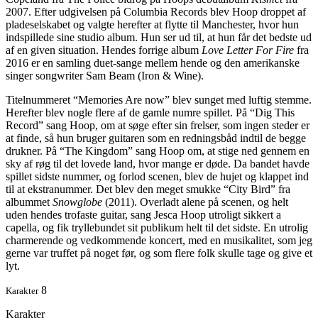
2007. Efter udgivelsen på Columbia Records blev Hoop droppet af
pladeselskabet og valgte herefter at flytte til Manchester, hvor hun
indspillede sine studio album. Hun ser ud til, at hun får det bedste ud
af en given situation. Hendes forrige album
Love Letter For Fire
fra
2016 er en samling duet-sange mellem hende og den amerikanske
singer songwriter Sam Beam (Iron & Wine).
Titelnummeret “Memories Are now” blev sunget med luftig stemme.
Herefter blev nogle flere af de gamle numre spillet. På “Dig This
Record” sang Hoop, om at søge efter sin frelser, som ingen steder er
at finde, så hun bruger guitaren som en redningsbåd indtil de begge
drukner. På “The Kingdom” sang Hoop om, at stige ned gennem en
sky af røg til det lovede land, hvor mange er døde. Da bandet havde
spillet sidste nummer, og forlod scenen, blev de hujet og klappet ind
til at ekstranummer. Det blev den meget smukke “City Bird” fra
albummet
Snowglobe
(2011). Overladt alene på scenen, og helt
uden hendes trofaste guitar, sang Jesca Hoop utroligt sikkert a
capella, og fik tryllebundet sit publikum helt til det sidste. En utrolig
charmerende og vedkommende koncert, med en musikalitet, som jeg
gerne var truffet på noget før, og som flere folk skulle tage og give et
lyt.
8
Karakter
Karakter