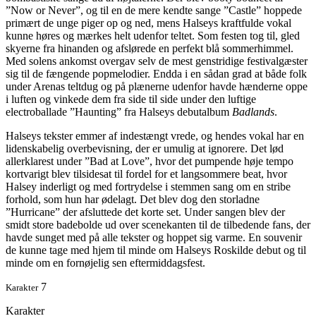
”Now or Never”, og til en de mere kendte sange ”Castle” hoppede
primært de unge piger op og ned, mens Halseys kraftfulde vokal
kunne høres og mærkes helt udenfor teltet. Som festen tog til, gled
skyerne fra hinanden og afslørede en perfekt blå sommerhimmel.
Med solens ankomst overgav selv de mest genstridige festivalgæster
sig til de fængende popmelodier. Endda i en sådan grad at både folk
under Arenas teltdug og på plænerne udenfor havde hænderne oppe
i luften og vinkede dem fra side til side under den luftige
electroballade ”Haunting” fra Halseys debutalbum
Badlands
.
Halseys tekster emmer af indestængt vrede, og hendes vokal har en
lidenskabelig overbevisning, der er umulig at ignorere. Det lød
allerklarest under ”Bad at Love”, hvor det pumpende høje tempo
kortvarigt blev tilsidesat til fordel for et langsommere beat, hvor
Halsey inderligt og med fortrydelse i stemmen sang om en stribe
forhold, som hun har ødelagt. Det blev dog den storladne
”Hurricane” der afsluttede det korte set. Under sangen blev der
smidt store badebolde ud over scenekanten til de tilbedende fans, der
havde sunget med på alle tekster og hoppet sig varme. En souvenir
de kunne tage med hjem til minde om Halseys Roskilde debut og til
minde om en fornøjelig sen eftermiddagsfest.
7
Karakter
Karakter