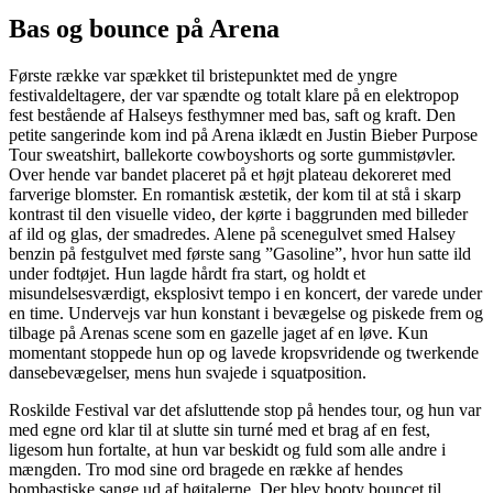
Bas og bounce på Arena
Første række var spækket til bristepunktet med de yngre
festivaldeltagere, der var spændte og totalt klare på en elektropop
fest bestående af Halseys festhymner med bas, saft og kraft. Den
petite sangerinde kom ind på Arena iklædt en Justin Bieber Purpose
Tour sweatshirt, ballekorte cowboyshorts og sorte gummistøvler.
Over hende var bandet placeret på et højt plateau dekoreret med
farverige blomster. En romantisk æstetik, der kom til at stå i skarp
kontrast til den visuelle video, der kørte i baggrunden med billeder
af ild og glas, der smadredes. Alene på scenegulvet smed Halsey
benzin på festgulvet med første sang ”Gasoline”, hvor hun satte ild
under fodtøjet. Hun lagde hårdt fra start, og holdt et
misundelsesværdigt, eksplosivt tempo i en koncert, der varede under
en time. Undervejs var hun konstant i bevægelse og piskede frem og
tilbage på Arenas scene som en gazelle jaget af en løve. Kun
momentant stoppede hun op og lavede kropsvridende og twerkende
dansebevægelser, mens hun svajede i squatposition.
Roskilde Festival var det afsluttende stop på hendes tour, og hun var
med egne ord klar til at slutte sin turné med et brag af en fest,
ligesom hun fortalte, at hun var beskidt og fuld som alle andre i
mængden. Tro mod sine ord bragede en række af hendes
bombastiske sange ud af højtalerne. Der blev booty bouncet til