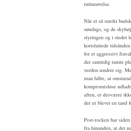
rutineøvelse.
Når et så stærkt buds
søndags, og de skyhøj
styringen og i stedet 
kortsluttede tidsånde
for et aggressivt fra
der samtidig ramte pl
verden ændrer sig. Me
man håbe, at omstændi
kompromisløse udladni
aften, er desværre ikk
der er blevet en tand 
Post-rocken har siden
fra hinanden, at det