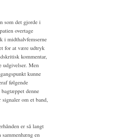
n som det gjorde i
patien overtage
yk i midthalvfemserne
t for at være udtryk
ndskritisk kommentar,
ke udgivelser. Men
udgangspunkt kunne
eraf følgende
å bagtæppet denne
er signaler om et band,
rhånden er så langt
dén sammenhæng en