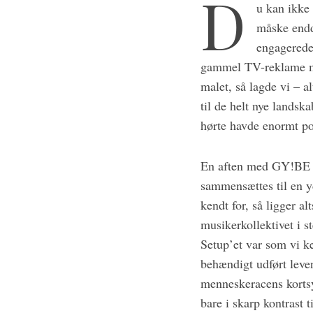
D
a
u kan ikke
r
måske endd
c
engagerede
h
gammel TV-reklame mal
f
o
malet, så lagde vi – a
r
til de helt nye landsk
:
hørte havde enormt po
En aften med GY!BE er
sammensættes til en y
kendt for, så ligger a
musikerkollektivet i s
Setup’et var som vi 
behændigt udført leven
menneskeracens kortsy
bare i skarp kontrast 