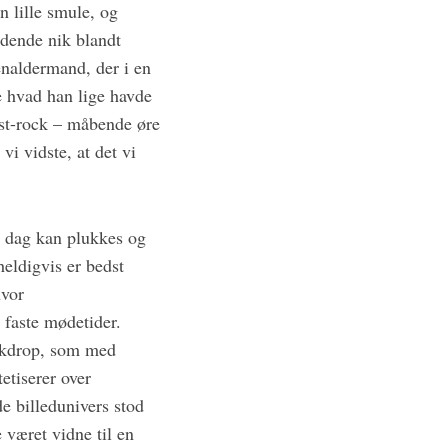
 lille smule, og
dende nik blandt
enaldermand, der i en
 hvad han lige havde
post-rock – måbende øre
vi vidste, at det vi
i dag kan plukkes og
eldigvis er bedst
hvor
 faste mødetider.
ackdrop, som med
etiserer over
 billedunivers stod
 været vidne til en