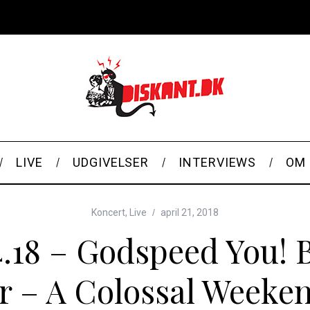
LIVE
UDGIVELSER
INTERVIEWS
OM 
Koncert
,
Live
april 21, 2018
4.18 – Godspeed You! 
 – A Colossal Weeken