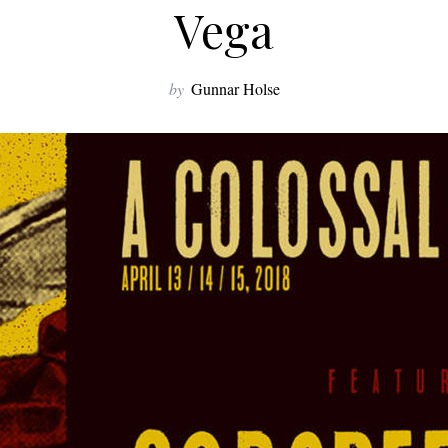
Vega
by
Gunnar Holse