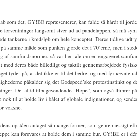
kab som det, GY!BE repræsenterer, kan falde så hårdt til jorde
e forventninger langsomt siver ud ad pandelappen, så må sym
lede tankerne i kredsløb om hele konceptet. Deres tidlige udtr
n på samme måde som punken gjorde det i 70’erne, men i stede
valg af samfundsnormer, så var her tale om en engageret samfu
et med deres både billedligt og taktilt gennemarbejdede fysis
get tyder på, at det ikke er til det bedre, og med førnævnte 
ghederne påkalder sig det Godspeed’ske protestinstinkt og d
nger. Det altid tilbagevendende ”Hope”, som også flimrer p
e nok til at holde liv i bålet af globale indignationer, og send
for voksne.
 dens opståen antaget så mange former, som genremæssigt efte
 næppe kan forsvares at holde dem i samme bur. GY!BE er i 