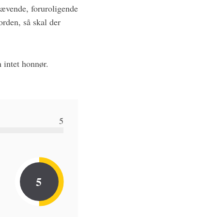
krævende, foruroligende
orden, så skal der
 intet honnør.
5
5