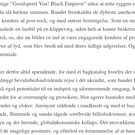
 sige ”Goodspeed You! Black Emperor” uden at rette ryggen en
a slå hælene sammen. Bandet fremkalder de dybeste anerken
 kendere af post-rock, og med største berettigelse. Som en st
ede en lastbil på en klippevæg, uden helt at kunne beskrive
ltså, os, der nu bilder os ind at være engagerede kendere af 
aber af lyd, som blev bredt ud med deres tidlige udgivelser. Og 
tentiale.
 derfor altid spændende, for med et bagkatalog hvorfra der 
dmygt bevidsthedsudvidende rejse i dét ukendte, som bandet h
ltså også potentialet til en indspist og ufornærmende omgang, 
tedet for at overrumple og provokere, blot agerer kustoder med
kender og elsker: Anonymt siddende i rundkreds og med et b
de, flimrende og smukt tågede sort/hvide billedsekvenser, æst
n og det lurende, globaløkonomiske kollaps. Det urovækkende
til de magelige positurer, og efterlod en fornemmelse af at have